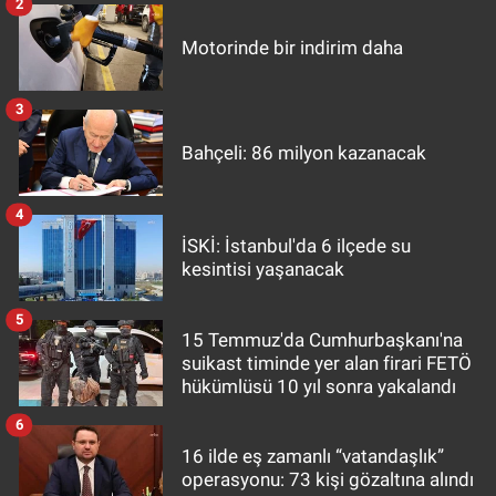
2
Motorinde bir indirim daha
3
Bahçeli: 86 milyon kazanacak
4
İSKİ: İstanbul'da 6 ilçede su
kesintisi yaşanacak
5
15 Temmuz'da Cumhurbaşkanı'na
suikast timinde yer alan firari FETÖ
hükümlüsü 10 yıl sonra yakalandı
6
16 ilde eş zamanlı “vatandaşlık”
operasyonu: 73 kişi gözaltına alındı