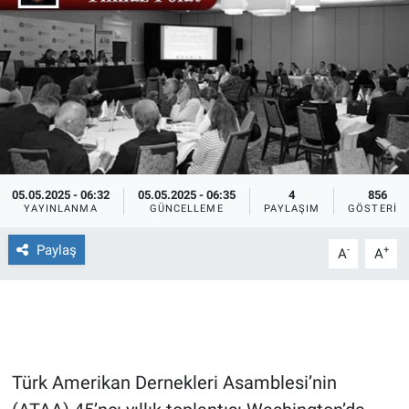
Ege'den Esintiler
İletişim
Eğitim
Eğlence
Ekonomi
05.05.2025 - 06:32
05.05.2025 - 06:35
4
856
YAYINLANMA
GÜNCELLEME
PAYLAŞIM
GÖSTERIM
Forum
Paylaş
-
+
A
A
Gerçeğin İzinde
Gün Başlıyor
Gün Bitiyor
Türk Amerikan Dernekleri Asamblesi’nin
Gün Ortası