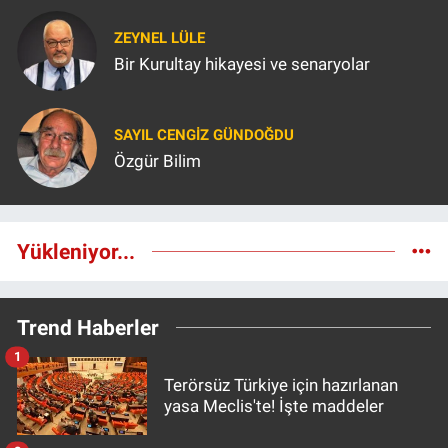
ZEYNEL LÜLE
Bir Kurultay hikayesi ve senaryolar
SAYIL CENGIZ GÜNDOĞDU
Özgür Bilim
Yükleniyor...
Trend Haberler
1
Terörsüz Türkiye için hazırlanan
yasa Meclis'te! İşte maddeler