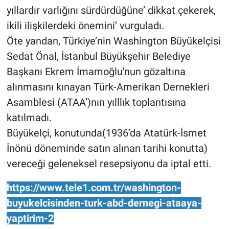
Nedir
yıllardır varlığını sürdürdüğüne’ dikkat çekerek,
ikili ilişkilerdeki önemini’ vurguladı.
Popüler
Öte yandan, Türkiye’nin Washington Büyükelçisi
Sedat Önal, İstanbul Büyükşehir Belediye
Programlar
Başkanı Ekrem İmamoğlu'nun gözaltına
Sağlık
alınmasını kınayan Türk-Amerikan Dernekleri
Asamblesi (ATAA’)nın yılllık toplantısına
Spor
katılmadı.
Büyükelçi, konutunda(1936’da Atatürk-İsmet
Teknoloji
İnönü döneminde satın alınan tarihi konutta)
Türkiye'nin Geleceği
vereceği geleneksel resepsiyonu da iptal etti.
Türkiye'nin Gündemi
https://www.tele1.com.tr/washington-
buyukelcisinden-turk-abd-dernegi-ataaya-
Yerel Gündem
yaptirim-2