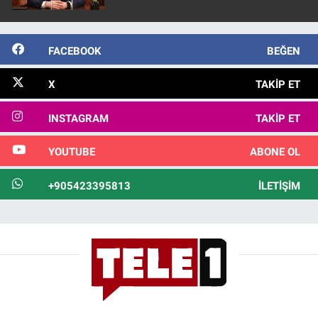
FACEBOOK
BEĞEN
X
TAKIP ET
INSTAGRAM
TAKIP ET
YOUTUBE
ABONE OL
+905423395813
İLETIŞIM