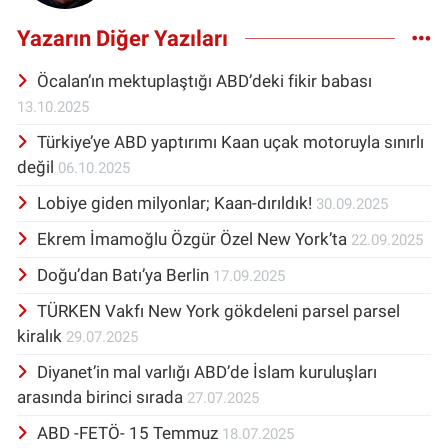
Yazarın Diğer Yazıları
Öcalan’ın mektuplaştığı ABD’deki fikir babası
13.10.2025
Türkiye’ye ABD yaptırımı Kaan uçak motoruyla sınırlı
değil
06.10.2025
Lobiye giden milyonlar; Kaan-dırıldık!
30.09.2025
Ekrem İmamoğlu Özgür Özel New York’ta
22.09.2025
Doğu’dan Batı’ya Berlin
17.09.2025
TÜRKEN Vakfı New York gökdeleni parsel parsel
kiralık
29.07.2025
Diyanet’in mal varlığı ABD’de İslam kuruluşları
arasında birinci sırada
27.07.2025
ABD -FETÖ- 15 Temmuz
18.07.2025