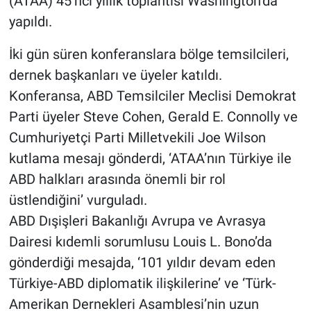
(ATAA) 45’ncı yıllık toplantısı Washington’da
yapıldı.
Gündem Özel
İki gün süren konferanslara bölge temsilcileri,
Günün görüntüsü
dernek başkanları ve üyeler katıldı.
Konferansa, ABD Temsilciler Meclisi Demokrat
Haber
Parti üyeler Steve Cohen, Gerald E. Connolly ve
Cumhuriyetçi Parti Milletvekili Joe Wilson
İlan
kutlama mesajı gönderdi, ‘ATAA’nın Türkiye ile
Kimdir
ABD halkları arasında önemli bir rol
üstlendiğini’ vurguladı.
Koronavirüs
ABD Dışişleri Bakanlığı Avrupa ve Avrasya
Dairesi kıdemli sorumlusu Louis L. Bono’da
Kültür Sanat
gönderdiği mesajda, ‘101 yıldır devam eden
Ne demişti
Türkiye-ABD diplomatik ilişkilerine’ ve ‘Türk-
Amerikan Dernekleri Asamblesi’nin uzun