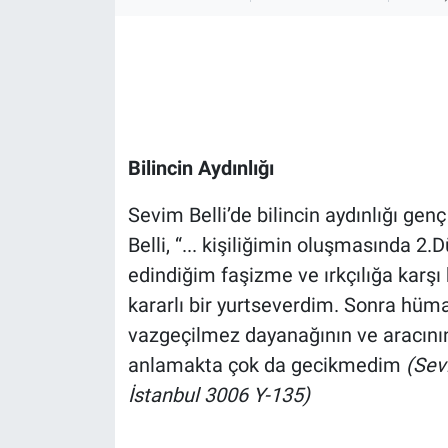
Gündem Özel
Günün görüntüsü
Haber
Bilincin Aydınlığı
İlan
Sevim Belli’de bilincin aydınlığı ge
Belli, “... kişiliğimin oluşmasında 2
Kimdir
edindiğim faşizme ve ırkçılığa karşı 
Koronavirüs
kararlı bir yurtseverdim. Sonra hüm
vazgeçilmez dayanağının ve aracın
Kültür Sanat
anlamakta çok da gecikmedim
(Sev
İstanbul 3006 Y-135)
Ne demişti