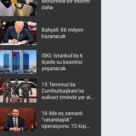
Motorinde bir indirim
daha
Bahçeli: 86 milyon
kazanacak
İSKİ: İstanbul'da 6
ilçede su kesintisi
yaşanacak
15 Temmuz'da
Cumhurbaşkanı'na
suikast timinde yer alan
firari FETÖ hükümlüsü
10 yıl sonra yakalandı
16 ilde eş zamanlı
“vatandaşlık”
operasyonu: 73 kişi
gözaltına alındı