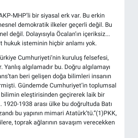
KP-MHP’li bir siyasal erk var. Bu erkin
 nesnel demokratik ilkeler geçerli değil. Bu
l değil. Dolayısıyla Öcalan’ın içeriksiz...
yut hukuk isteminin hiçbir anlamı yok.
ürkiye Cumhuriyeti’nin kuruluş felsefesi,
dir. Yanlış algılamadır bu. Doğru algılamayı
ns’tan beri gelişen doğa bilimleri insanın
mişti. Gündemde Cumhuriyet’in toplumsal
ilimin eleştirisinden geçirerek laik bir
. 1920-1938 arası ülke bu doğrultuda Batı
andı bu yapının mimari Atatürk’tü.”(1)PKK,
icilere, toprak ağlarının savaşım verecekken