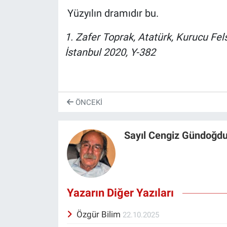
Yüzyılın dramıdır bu.
1. Zafer Toprak, Atatürk, Kurucu Fels
İstanbul 2020, Y-382
ÖNCEKI
Sayıl Cengiz Gündoğd
Yazarın Diğer Yazıları
Özgür Bilim
22.10.2025