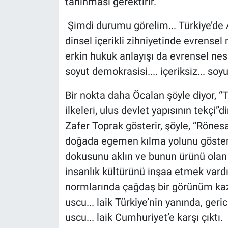
tanınması gerektirir.”
Şimdi durumu görelim... Türkiye’de A
dinsel içerikli zihniyetinde evrensel
erkin hukuk anlayışı da evrensel nesne
soyut demokrasisi.... içeriksiz... so
Bir nokta daha Öcalan şöyle diyor, “T
ilkeleri, ulus devlet yapısının tekçi”
Zafer Toprak gösterir, şöyle, “Rönesa
doğada egemen kılma yolunu göster
dokusunu aklın ve bunun ürünü olan b
insanlık kültürünü inşaa etmek vardı
normlarında çağdaş bir görünüm kaz
uscu... laik Türkiye’nin yanında, ger
uscu... laik Cumhuriyet’e karşı çıktı.