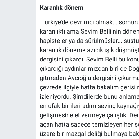
Nedir
Karanlık dönem
Popüler
Türkiye’de devrimci olmak... sömürü
karanlıktı ama Sevim Belli’nin dönem
Programlar
hapisteler ya da sürülmüşler... sust
karanlık döneme azıcık ışık düşmü
Sağlık
dergisini çıkardı. Sevim Belli bu kon
Spor
çıkardığı aydınlarımızdan biri de Doğ
gitmeden Avcıoğlu dergisini çıkarma
Teknoloji
çevrede ilgiyle hatta bakalım gerisi
izleniyordu. Şimdilerde bunu anlam
Türkiye'nin Geleceği
en ufak bir ileri adım sevinç kaynağıy
Türkiye'nin Gündemi
gelişmesine el vermeye çalıştık. D
açan hatta sadece temizleyen her ş
Yerel Gündem
üzere bir mazgal deliği bulmaya bak