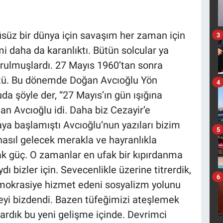
süz bir dünya için savaşım her zaman için
3
i daha da karanlıktı. Bütün solcular ya
urulmuşlardı. 27 Mayıs 1960’tan sonra
ştü. Bu dönemde Doğan Avcıoğlu Yön
4
uda şöyle der, “27 Mayıs’ın gün ışığına
an Avcıoğlu idi. Daha biz Cezayir’e
ya başlamıştı Avcıoğlu‘nun yazıları bizim
5
 nasıl gelecek merakla ve hayranlıkla
ak güç. O zamanlar en ufak bir kıpırdanma
dı bizler için. Sevecenlikle üzerine titrerdik,
6
emokrasiye hizmet edeni sosyalizm yolunu
eyi bizdendi. Bazen tüfeğimizi ateşlemek
ardık bu yeni gelişme içinde. Devrimci