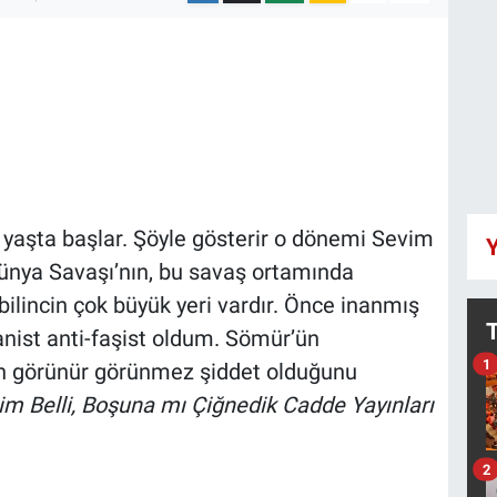
nç yaşta başlar. Şöyle gösterir o dönemi Sevim
Y
.Dünya Savaşı’nın, bu savaş ortamında
bilincin çok büyük yeri vardır. Önce inanmış
anist anti-faşist oldum. Sömür’ün
1
ın görünür görünmez şiddet olduğunu
im Belli, Boşuna mı Çiğnedik Cadde Yayınları
2