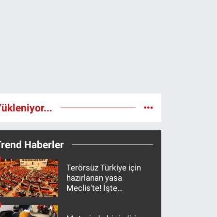
ükleniyor...
Trend Haberler
Terörsüz Türkiye için
hazırlanan yasa
Meclis'te! İşte
maddeler