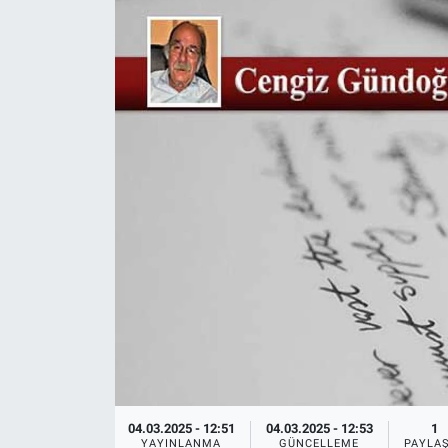
Ege'den Esintiler
İletişim
Eğitim
Eğlence
Ekonomi
Forum
Gerçeğin İzinde
Gün Başlıyor
Gün Bitiyor
04.03.2025 - 12:51
04.03.2025 - 12:53
1
Gün Ortası
YAYINLANMA
GÜNCELLEME
PAYLA