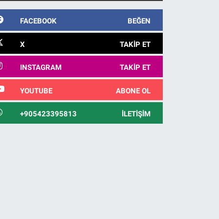
FACEBOOK
BEĞEN
X
TAKIP ET
INSTAGRAM
TAKIP ET
YOUTUBE
ABONE OL
+905423395813
İLETIŞIM