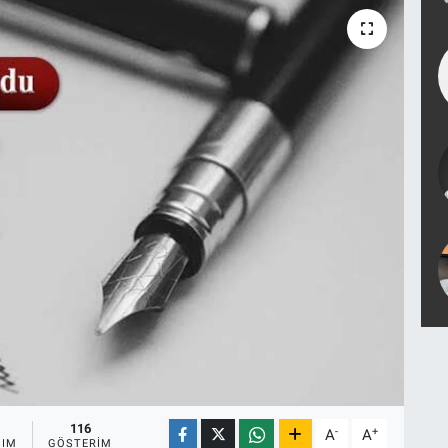
116
-
+
A
A
ŞIM
GÖSTERIM