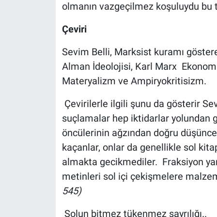
olmanın vazgeçilmez koşuluydu bu 
Yerel Yaşam
Çeviri
Canlı Yayın
Sevim Belli, Marksist kuramı göstere
Alman İdeolojisi, Karl Marx Ekonomi P
Materyalizm ve Ampiryokritisizm.
Çevirilerle ilgili şunu da gösterir Se
suçlamalar hep iktidarlar yolundan ge
öncülerinin ağzından doğru düşünce
kaçanlar, onlar da genellikle sol kitap
almakta gecikmediler. Fraksiyon yar
metinleri sol içi çekişmelere malz
545)
Solun bitmez tükenmez sayrılığı..