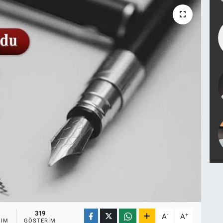
319
-
+
A
A
ŞIM
GÖSTERIM