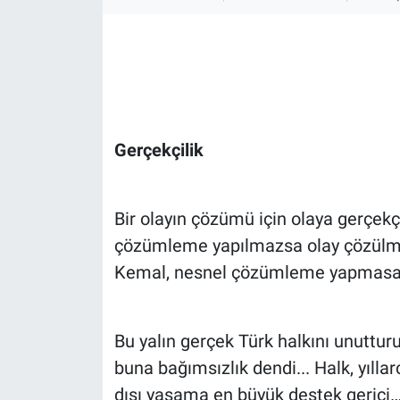
Gündem Özel
Günün görüntüsü
Haber
Gerçekçilik
İlan
Bir olayın çözümü için olaya gerçe
Kimdir
çözümleme yapılmazsa olay çözülme
Koronavirüs
Kemal, nesnel çözümleme yapmasaydı 
Kültür Sanat
Bu yalın gerçek Türk halkını unutturu
Ne demişti
buna bağımsızlık dendi... Halk, yıll
dışı yaşama en büyük destek gerici…