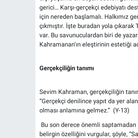
Nedir
gerici… Karşı-gerçekçi edebiyatı des
için nereden başlamalı. Halkımız geri
Popüler
çıkmıştır. İşte buradan yola çıkarak
Programlar
var. Bu savunuculardan biri de ya
Kahramanan’ın eleştirinin estetiği a
Sağlık
Spor
Gerçekçiliğin tanımı
Teknoloji
Sevim Kahraman, gerçekçiliğin tanımı 
Türkiye'nin Geleceği
“Gerçekçi denilince yapıt da yer ala
olması anlamına gelmez.” (Y-13)
Türkiye'nin Gündemi
Bu son derece önemli saptamadan s
Yerel Gündem
belirgin özelliğini vurgular, şöyle, “Sa