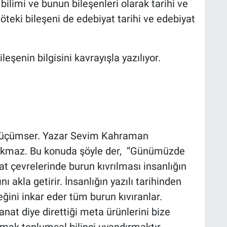
r bilimi ve bunun bileşenleri olarak tarihi ve
 öteki bileşeni de edebiyat tarihi ve edebiyat
leşenin bilgisini kavrayışla yazılıyor.
i küçümser. Yazar Sevim Kahraman
rakmaz. Bu konuda şöyle der, “Günümüzde
at çevrelerinde burun kıvrılması insanlığın
akla getirir. İnsanlığın yazılı tarihinden
ini inkar eder tüm burun kıvıranlar.
nat diye direttiği meta ürünlerini bize
rmak toplumsal bilinci uyandırmaktır.