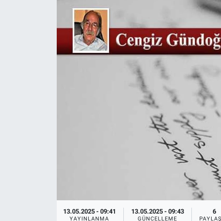
Ege'den Esintiler
İletişim
Eğitim
Eğlence
Ekonomi
Forum
Gerçeğin İzinde
Gün Başlıyor
Gün Bitiyor
13.05.2025 - 09:41
13.05.2025 - 09:43
6
Gün Ortası
YAYINLANMA
GÜNCELLEME
PAYLA