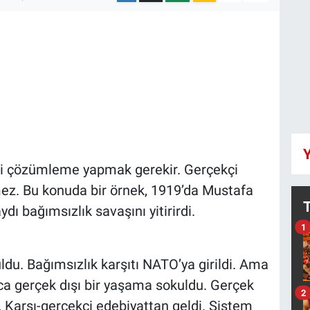
Y
kçi çözümleme yapmak gerekir. Gerçekçi
z. Bu konuda bir örnek, 1919’da Mustafa
bağımsızlık savaşını yitirirdi.
1
ldu. Bağımsızlık karşıtı NATO’ya girildi. Ama
arca gerçek dışı bir yaşama sokuldu. Gerçek
2
 Karşı-gerçekçi edebiyattan geldi. Sistem