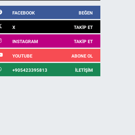
10 yıl sonra yakalandı
FACEBOOK
BEĞEN
X
TAKIP ET
INSTAGRAM
TAKIP ET
YOUTUBE
ABONE OL
+905423395813
İLETIŞIM