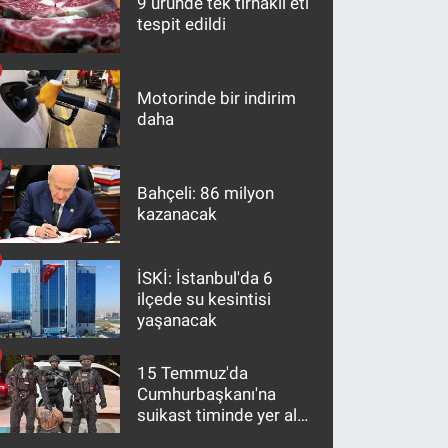
9 üründe tek tırnaklı eti
tespit edildi
Motorinde bir indirim
daha
Bahçeli: 86 milyon
kazanacak
İSKİ: İstanbul'da 6
ilçede su kesintisi
yaşanacak
15 Temmuz'da
Cumhurbaşkanı'na
suikast timinde yer alan
firari FETÖ hükümlüsü