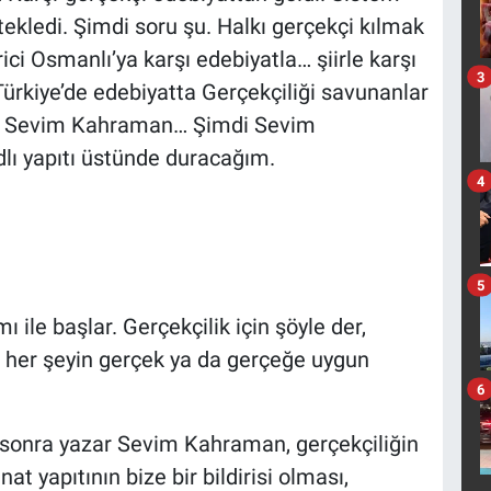
tekledi. Şimdi soru şu. Halkı gerçekçi kılmak
ci Osmanlı’ya karşı edebiyatla… şiirle karşı
3
 Türkiye’de edebiyatta Gerçekçiliği savunanlar
zar Sevim Kahraman… Şimdi Sevim
dlı yapıtı üstünde duracağım.
4
5
ile başlar. Gerçekçilik için şöyle der,
n her şeyin gerçek ya da gerçeğe uygun
6
onra yazar Sevim Kahraman, gerçekçiliğin
nat yapıtının bize bir bildirisi olması,