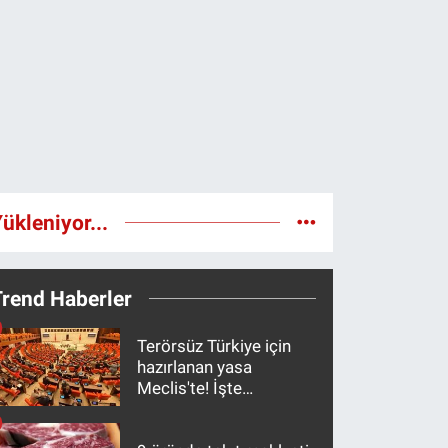
ükleniyor...
Trend Haberler
Terörsüz Türkiye için
hazırlanan yasa
Meclis'te! İşte
maddeler