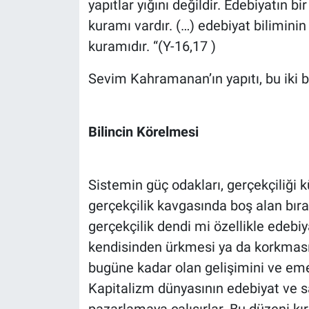
yapıtlar yığını değildir. Edebiyatın bi
kuramı vardır. (…) edebiyat biliminin
kuramıdır. “(Y-16,17 )
Sevim Kahramanan’ın yapıtı, bu iki bi
Bilincin Körelmesi
Sistemin güç odakları, gerçekçiliğ
gerçekçilik kavgasında boş alan bı
gerçekçilik dendi mi özellikle edebiy
kendisinden ürkmesi ya da korkmasını 
bugüne kadar olan gelişimini ve emeğ
Kapitalizm dünyasının edebiyat ve sa
pazarlamaya çalışırlar. Bu düzeni kı