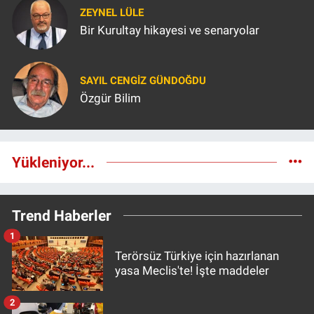
ZEYNEL LÜLE
Bir Kurultay hikayesi ve senaryolar
SAYIL CENGIZ GÜNDOĞDU
Özgür Bilim
Yükleniyor...
Trend Haberler
1
Terörsüz Türkiye için hazırlanan
yasa Meclis'te! İşte maddeler
2