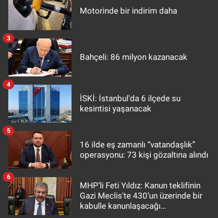
Motorinde bir indirim daha
3
Bahçeli: 86 milyon kazanacak
4
İSKİ: İstanbul'da 6 ilçede su
kesintisi yaşanacak
5
16 ilde eş zamanlı “vatandaşlık”
operasyonu: 73 kişi gözaltına alındı
6
MHP’li Feti Yıldız: Kanun teklifinin
Gazi Meclis'te 430’un üzerinde bir
kabulle kanunlaşacağı
görülmektedir