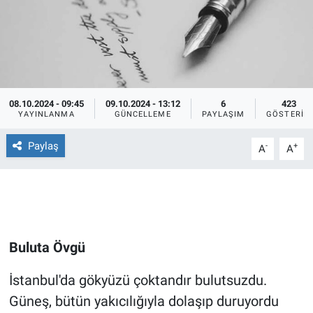
Ege'den Esintiler
İletişim
Eğitim
Eğlence
08.10.2024 - 09:45
09.10.2024 - 13:12
6
423
YAYINLANMA
GÜNCELLEME
PAYLAŞIM
GÖSTERIM
Ekonomi
Paylaş
-
+
A
A
Forum
Gerçeğin İzinde
Gün Başlıyor
Buluta Övgü
Gün Bitiyor
İstanbul'da gökyüzü çoktandır bulutsuzdu.
Güneş, bütün yakıcılığıyla dolaşıp duruyordu
Gün Ortası