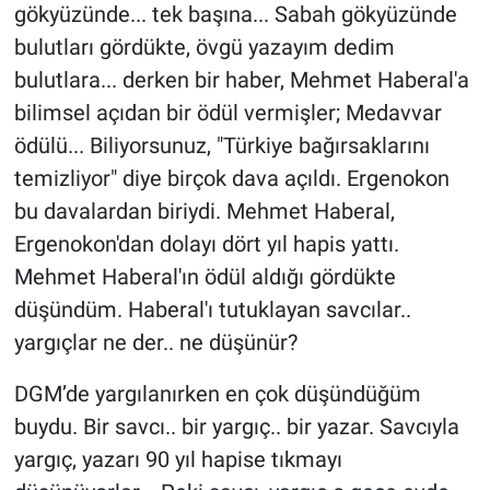
gökyüzünde... tek başına... Sabah gökyüzünde
bulutları gördükte, övgü yazayım dedim
Gündem Özel
bulutlara... derken bir haber, Mehmet Haberal'a
Günün görüntüsü
bilimsel açıdan bir ödül vermişler; Medavvar
ödülü... Biliyorsunuz, "Türkiye bağırsaklarını
Haber
temizliyor" diye birçok dava açıldı. Ergenokon
bu davalardan biriydi. Mehmet Haberal,
İlan
Ergenokon'dan dolayı dört yıl hapis yattı.
Mehmet Haberal'ın ödül aldığı gördükte
Kimdir
düşündüm. Haberal'ı tutuklayan savcılar..
Koronavirüs
yargıçlar ne der.. ne düşünür?
Kültür Sanat
DGM’de yargılanırken en çok düşündüğüm
buydu. Bir savcı.. bir yargıç.. bir yazar. Savcıyla
Ne demişti
yargıç, yazarı 90 yıl hapise tıkmayı