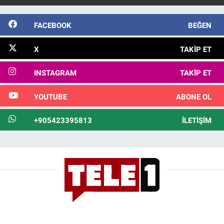
FACEBOOK
BEĞEN
X
TAKIP ET
INSTAGRAM
TAKIP ET
YOUTUBE
ABONE OL
+905423395813
İLETIŞIM