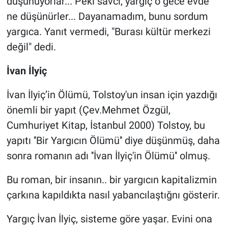
düşünüyorlar... Peki savcı, yargıç o gece evde
Nedir
ne düşünürler... Dayanamadım, bunu sordum
Popüler
yargıca. Yanıt vermedi, "Burası kültür merkezi
değil" dedi.
Programlar
İvan İlyiç
Sağlık
İvan İlyiç’in Ölümü, Tolstoy'un insan için yazdığı
Spor
önemli bir yapıt (Çev.Mehmet Özgül,
Cumhuriyet Kitap, İstanbul 2000) Tolstoy, bu
Teknoloji
yapıtı ''Bir Yargıcın Ölümü'' diye düşünmüş, daha
sonra romanın adı ''İvan İlyiç'in Ölümü'' olmuş.
Türkiye'nin Geleceği
Bu roman, bir insanın.. bir yargıcın kapitalizmin
Türkiye'nin Gündemi
çarkına kapıldıkta nasıl yabancılaştığnı gösterir.
Yerel Gündem
Yargıç İvan İlyiç, sisteme göre yaşar. Evini ona