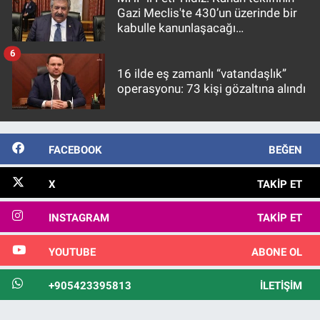
Gazi Meclis'te 430’un üzerinde bir
kabulle kanunlaşacağı
görülmektedir
6
16 ilde eş zamanlı “vatandaşlık”
operasyonu: 73 kişi gözaltına alındı
FACEBOOK
BEĞEN
X
TAKIP ET
INSTAGRAM
TAKIP ET
YOUTUBE
ABONE OL
+905423395813
İLETIŞIM