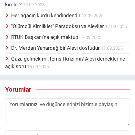
kimler?
18.09.2025
Her ağacın kurdu kendindendir
18.09.2025
"Ölümcül Kimlikler" Paradoksu ve Aleviler
17.09.2025
RTÜK Başkanı’na açık mektup
17.09.2025
Dr. Merdan Yanardağ bir Alevi dostudur
17.09.2025
Gaza gelmek mi, temsil krizi mi? Alevi derneklerine
açık soru
16.09.2025
Yorumlar