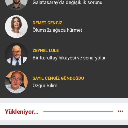
Galatasaray'da değişiklik sorunu
DEMET CENGIZ
Ölümsüz ağaca hürmet
ZEYNEL LÜLE
Bir Kurultay hikayesi ve senaryolar
SAYIL CENGIZ GÜNDOĞDU
Özgür Bilim
Yükleniyor...