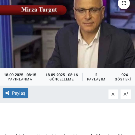
Ege'den Esintiler
İletişim
Eğitim
Eğlence
Ekonomi
Forum
18.09.2025 - 08:15
18.09.2025 - 08:16
2
924
YAYINLANMA
GÜNCELLEME
PAYLAŞIM
GÖSTERIM
Gerçeğin İzinde
Paylaş
-
+
A
A
Gün Başlıyor
Gün Bitiyor
Gün Ortası