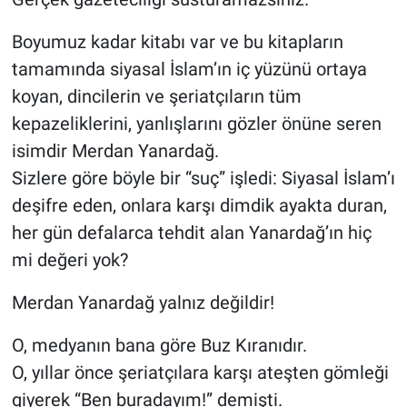
Nedir
Boyumuz kadar kitabı var ve bu kitapların
Popüler
tamamında siyasal İslam’ın iç yüzünü ortaya
koyan, dincilerin ve şeriatçıların tüm
Programlar
kepazeliklerini, yanlışlarını gözler önüne seren
Sağlık
isimdir Merdan Yanardağ.
Sizlere göre böyle bir “suç” işledi: Siyasal İslam’ı
Spor
deşifre eden, onlara karşı dimdik ayakta duran,
her gün defalarca tehdit alan Yanardağ’ın hiç
Teknoloji
mi değeri yok?
Türkiye'nin Geleceği
Merdan Yanardağ yalnız değildir!
Türkiye'nin Gündemi
O, medyanın bana göre Buz Kıranıdır.
O, yıllar önce şeriatçılara karşı ateşten gömleği
Yerel Gündem
giyerek “Ben buradayım!” demişti.