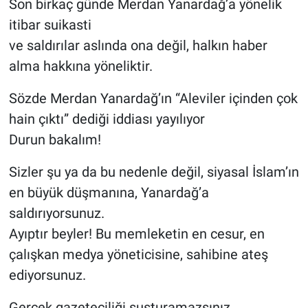
Son birkaç günde Merdan Yanardağ’a yönelik
itibar suikasti
Gündem Özel
ve saldırılar aslında ona değil, halkın haber
alma hakkına yöneliktir.
Günün görüntüsü
Sözde Merdan Yanardağ’ın “Aleviler içinden çok
Haber
hain çıktı” dediği iddiası yayılıyor
İlan
Durun bakalım!
Sizler şu ya da bu nedenle değil, siyasal İslam’ın
Kimdir
en büyük düşmanına, Yanardağ’a
Koronavirüs
saldırıyorsunuz.
Ayıptır beyler! Bu memleketin en cesur, en
Kültür Sanat
çalışkan medya yöneticisine, sahibine ateş
ediyorsunuz.
Ne demişti
Gerçek gazeteciliği susturamazsınız.