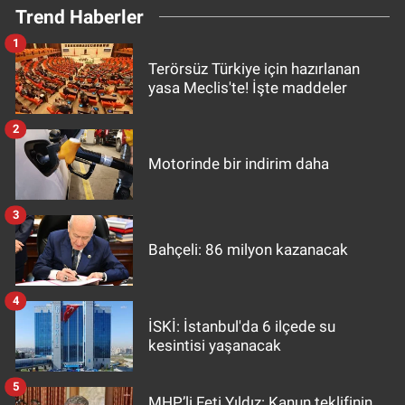
Trend Haberler
1
Terörsüz Türkiye için hazırlanan
yasa Meclis'te! İşte maddeler
2
Motorinde bir indirim daha
3
Bahçeli: 86 milyon kazanacak
4
İSKİ: İstanbul'da 6 ilçede su
kesintisi yaşanacak
5
MHP’li Feti Yıldız: Kanun teklifinin