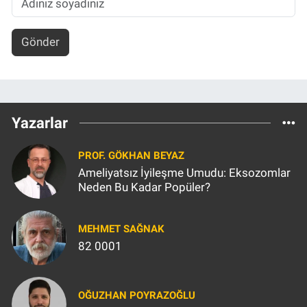
Gönder
Yazarlar
PROF. GÖKHAN BEYAZ
Ameliyatsız İyileşme Umudu: Eksozomlar
Neden Bu Kadar Popüler?
MEHMET SAĞNAK
82 0001
OĞUZHAN POYRAZOĞLU