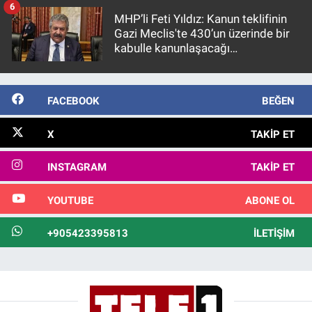
6
MHP’li Feti Yıldız: Kanun teklifinin
Gazi Meclis'te 430’un üzerinde bir
kabulle kanunlaşacağı
görülmektedir
FACEBOOK
BEĞEN
X
TAKIP ET
INSTAGRAM
TAKIP ET
YOUTUBE
ABONE OL
+905423395813
İLETIŞIM