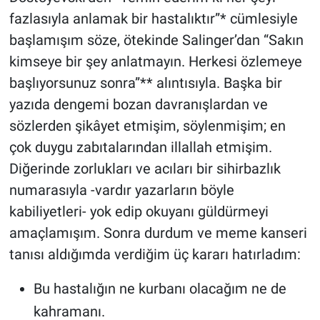
fazlasıyla anlamak bir hastalıktır”* cümlesiyle
Gündem Özel
başlamışım söze, ötekinde Salinger’dan “Sakın
kimseye bir şey anlatmayın. Herkesi özlemeye
Günün görüntüsü
başlıyorsunuz sonra”** alıntısıyla. Başka bir
yazıda dengemi bozan davranışlardan ve
Haber
sözlerden şikâyet etmişim, söylenmişim; en
İlan
çok duygu zabıtalarından illallah etmişim.
Diğerinde zorlukları ve acıları bir sihirbazlık
Kimdir
numarasıyla -vardır yazarların böyle
kabiliyetleri- yok edip okuyanı güldürmeyi
Koronavirüs
amaçlamışım. Sonra durdum ve meme kanseri
Kültür Sanat
tanısı aldığımda verdiğim üç kararı hatırladım:
Bu hastalığın ne kurbanı olacağım ne de
Ne demişti
kahramanı.