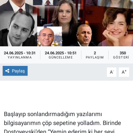
Ege'den Esintiler
İletişim
Eğitim
Eğlence
24.06.2025 - 10:31
24.06.2025 - 10:51
2
350
Ekonomi
YAYINLANMA
GÜNCELLEME
PAYLAŞIM
GÖSTERIM
Paylaş
Forum
-
+
A
A
Gerçeğin İzinde
Gün Başlıyor
Başlayıp sonlandırmadığım yazılarımı
Gün Bitiyor
bilgisayarımın çöp sepetine yolladım. Birinde
Dostoyevski’den “Yemin ederim ki her şeyi
Gün Ortası