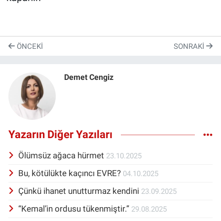
ÖNCEKI
SONRAKI
Demet Cengiz
Yazarın Diğer Yazıları
Ölümsüz ağaca hürmet
23.10.2025
Bu, kötülükte kaçıncı EVRE?
04.10.2025
Çünkü ihanet unutturmaz kendini
23.09.2025
“Kemal’in ordusu tükenmiştir.”
29.08.2025