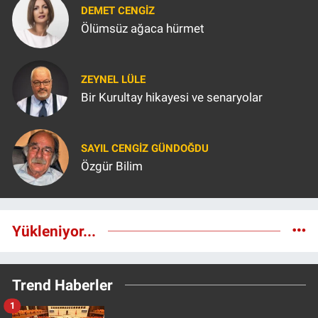
DEMET CENGIZ
Ölümsüz ağaca hürmet
ZEYNEL LÜLE
Bir Kurultay hikayesi ve senaryolar
SAYIL CENGIZ GÜNDOĞDU
Özgür Bilim
Yükleniyor...
Trend Haberler
1