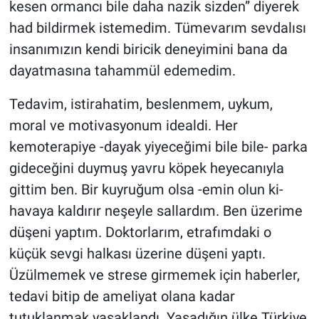
kesen ormancı bile daha nazik sizden” diyerek
had bildirmek istemedim. Tümevarım sevdalısı
insanımızın kendi biricik deneyimini bana da
dayatmasına tahammül edemedim.
Tedavim, istirahatim, beslenmem, uykum,
moral ve motivasyonum idealdi. Her
kemoterapiye -dayak yiyeceğimi bile bile- parka
gideceğini duymuş yavru köpek heyecanıyla
gittim ben. Bir kuyruğum olsa -emin olun ki-
havaya kaldırır neşeyle sallardım. Ben üzerime
düşeni yaptım. Doktorlarım, etrafımdaki o
küçük sevgi halkası üzerine düşeni yaptı.
Üzülmemek ve strese girmemek için haberler,
tedavi bitip de ameliyat olana kadar
tutuklanmak yasaklandı. Yaşadığın ülke Türkiye