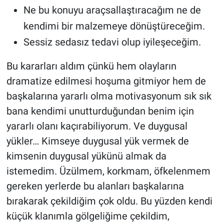
Nedir
Ne bu konuyu araçsallaştıracağım ne de
kendimi bir malzemeye dönüştüreceğim.
Popüler
Sessiz sedasız tedavi olup iyileşeceğim.
Programlar
Bu kararları aldım çünkü hem olayların
dramatize edilmesi hoşuma gitmiyor hem de
Sağlık
başkalarına yararlı olma motivasyonum sık sık
Spor
bana kendimi unutturduğundan benim için
yararlı olanı kaçırabiliyorum. Ve duygusal
Teknoloji
yükler… Kimseye duygusal yük vermek de
kimsenin duygusal yükünü almak da
Türkiye'nin Geleceği
istemedim. Üzülmem, korkmam, öfkelenmem
Türkiye'nin Gündemi
gereken yerlerde bu alanları başkalarına
bırakarak çekildiğim çok oldu. Bu yüzden kendi
Yerel Gündem
küçük klanımla gölgeliğime çekildim,