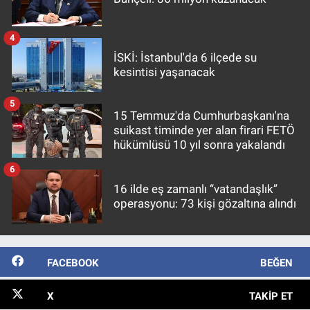
4
İSKİ: İstanbul'da 6 ilçede su
kesintisi yaşanacak
5
15 Temmuz'da Cumhurbaşkanı'na
suikast timinde yer alan firari FETÖ
hükümlüsü 10 yıl sonra yakalandı
6
16 ilde eş zamanlı “vatandaşlık”
operasyonu: 73 kişi gözaltına alındı
FACEBOOK
BEĞEN
X
TAKIP ET