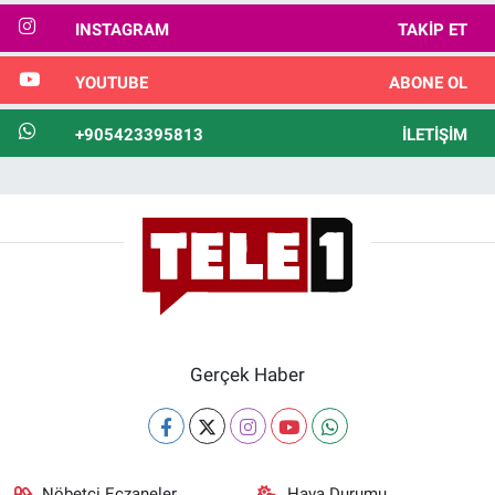
INSTAGRAM
TAKIP ET
YOUTUBE
ABONE OL
+905423395813
İLETIŞIM
Gerçek Haber
Nöbetçi Eczaneler
Hava Durumu