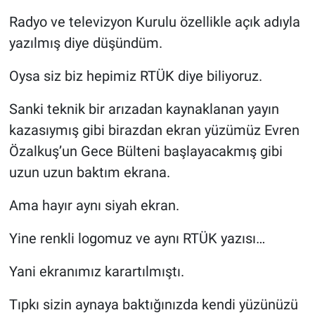
Nedir
Radyo ve televizyon Kurulu özellikle açık adıyla
Popüler
yazılmış diye düşündüm.
Oysa siz biz hepimiz RTÜK diye biliyoruz.
Programlar
Sanki teknik bir arızadan kaynaklanan yayın
Sağlık
kazasıymış gibi birazdan ekran yüzümüz Evren
Spor
Özalkuş’un Gece Bülteni başlayacakmış gibi
uzun uzun baktım ekrana.
Teknoloji
Ama hayır aynı siyah ekran.
Türkiye'nin Geleceği
Yine renkli logomuz ve aynı RTÜK yazısı…
Türkiye'nin Gündemi
Yani ekranımız karartılmıştı.
Yerel Gündem
Tıpkı sizin aynaya baktığınızda kendi yüzünüzü