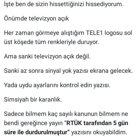
İşte ben de sizin hissettiğinizi hissediyorum.
Gündem Özel
Önümde televizyon açık
Günün görüntüsü
Her zaman görmeye alıştığım TELE1 logosu sol
üst köşede tüm renkleriyle duruyor.
Haber
Ama sanki televizyon açık değil.
İlan
Sanki az sonra sinyal yok yazısı ekrana gelecek.
Kimdir
Yada uydu ayarlarını kontrol edin yazısı.
Koronavirüs
Simsiyah bir karanlık.
Kültür Sanat
Sadece bilmem kaç sayılı kanunun bilmem ne
bendi gereğince yayın “
RTÜK tarafından 5 gün
Ne demişti
süre ile durdurulmuştur”
yazısını okuyabildim.