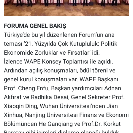
Yerel Yaşam
Canlı Yayın
FORUMA GENEL BAKIŞ
Türkiye’de bu yıl düzenlenen Forum’un ana
teması ‘21. Yüzyılda Çok Kutupluluk: Politik
Ekonomide Zorluklar ve Fırsatlar’ idi.
İzlence WAPE Konsey Toplantısı ile açıldı.
Ardından açılış konuşmaları, ödül töreni ve
genel kurul konuşmaları var. WAPE Başkanı
Prof. Cheng Enfu, Başkan yardımcıları Adnan
Akfırat ve Radhika Desai, Genel Sekreter Prof.
Xiaoqin Ding, Wuhan Üniversitesi’nden Jian
Xinhua, Nanjing Üniversitesi Finans ve Ekonomi
Bölümünden He Ganqiang ve Prof.Dr. Korkut
Boratav gibi isimleri dinleme olanağı bulduk.