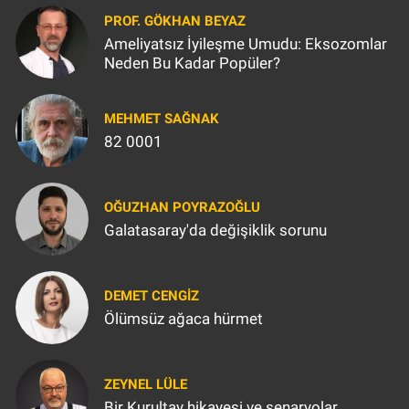
PROF. GÖKHAN BEYAZ
Ameliyatsız İyileşme Umudu: Eksozomlar
Neden Bu Kadar Popüler?
MEHMET SAĞNAK
82 0001
OĞUZHAN POYRAZOĞLU
Galatasaray'da değişiklik sorunu
DEMET CENGIZ
Ölümsüz ağaca hürmet
ZEYNEL LÜLE
Bir Kurultay hikayesi ve senaryolar