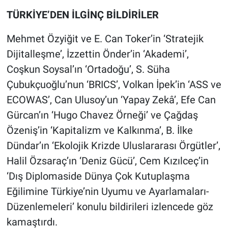
TÜRKİYE’DEN İLGİNÇ BİLDİRİLER
Mehmet Özyiğit ve E. Can Toker’in ‘Stratejik
Dijitalleşme’, İzzettin Önder’in ‘Akademi’,
Coşkun Soysal’ın ‘Ortadoğu’, S. Süha
Çubukçuoğlu’nun ‘BRICS’, Volkan İpek’in ‘ASS ve
ECOWAS’, Can Ulusoy’un ‘Yapay Zekâ’, Efe Can
Gürcan’ın ‘Hugo Chavez Örneği’ ve Çağdaş
Özeniş’in ‘Kapitalizm ve Kalkınma’, B. İlke
Dündar’ın ‘Ekolojik Krizde Uluslararası Örgütler’,
Halil Özsaraç’ın ‘Deniz Gücü’, Cem Kızılceç’in
‘Dış Diplomaside Dünya Çok Kutuplaşma
Eğilimine Türkiye’nin Uyumu ve Ayarlamaları-
Düzenlemeleri’ konulu bildirileri izlencede göz
kamaştırdı.