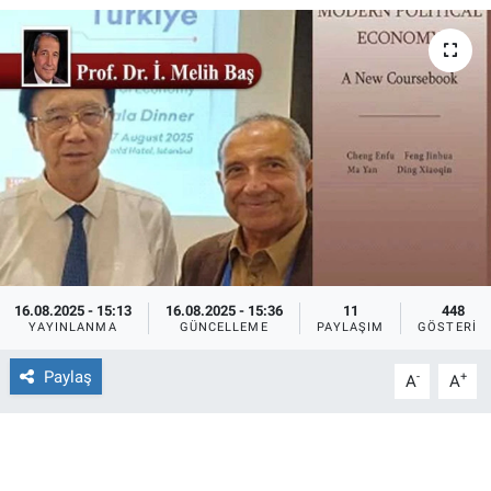
Ege'den Esintiler
İletişim
Eğitim
Eğlence
Ekonomi
Forum
16.08.2025 - 15:13
16.08.2025 - 15:36
11
448
Gerçeğin İzinde
YAYINLANMA
GÜNCELLEME
PAYLAŞIM
GÖSTERIM
Gün Başlıyor
Paylaş
-
+
A
A
Gün Bitiyor
Gün Ortası