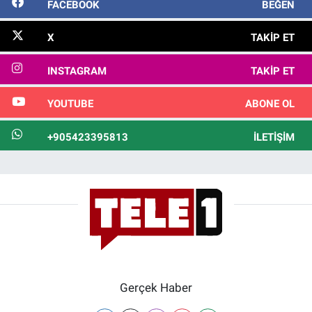
FACEBOOK
BEĞEN
X
TAKIP ET
INSTAGRAM
TAKIP ET
YOUTUBE
ABONE OL
+905423395813
İLETIŞIM
Gerçek Haber