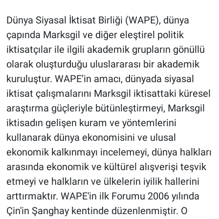
Dünya Siyasal İktisat Birliği (WAPE), dünya
Gündem Özel
çapında Marksgil ve diğer eleştirel politik
Günün görüntüsü
iktisatçılar ile ilgili akademik grupların gönüllü
olarak oluşturduğu uluslararası bir akademik
Haber
kuruluştur. WAPE’in amacı, dünyada siyasal
iktisat çalışmalarını Marksgil iktisattaki küresel
İlan
araştırma güçleriyle bütünleştirmeyi, Marksgil
iktisadın gelişen kuram ve yöntemlerini
Kimdir
kullanarak dünya ekonomisini ve ulusal
Koronavirüs
ekonomik kalkınmayı incelemeyi, dünya halkları
arasında ekonomik ve kültürel alışverişi teşvik
Kültür Sanat
etmeyi ve halkların ve ülkelerin iyilik hallerini
arttırmaktır. WAPE'in ilk Forumu 2006 yılında
Ne demişti
Çin'in Şanghay kentinde düzenlenmiştir. O