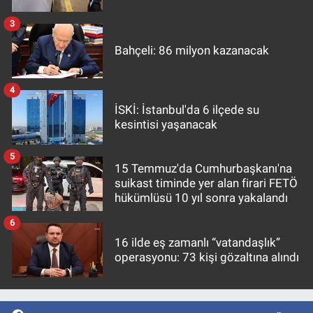
3
Bahçeli: 86 milyon kazanacak
4
İSKİ: İstanbul'da 6 ilçede su
kesintisi yaşanacak
5
15 Temmuz'da Cumhurbaşkanı'na
suikast timinde yer alan firari FETÖ
hükümlüsü 10 yıl sonra yakalandı
6
16 ilde eş zamanlı “vatandaşlık”
operasyonu: 73 kişi gözaltına alındı