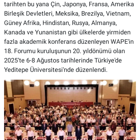
Nedir
tarihten bu yana Çin, Japonya, Fransa, Amerika
Birleşik Devletleri, Meksika, Brezilya, Vietnam,
Popüler
Güney Afrika, Hindistan, Rusya, Almanya,
Kanada ve Yunanistan gibi ülkelerde yirmiden
Programlar
fazla akademik konferans düzenleyen WAPE'in
Sağlık
18. Forumu kuruluşunun 20. yıldönümü olan
2025’te 6-8 Ağustos tarihlerinde Türkiye'de
Spor
Yeditepe Üniversitesi'nde düzenlendi.
Teknoloji
Türkiye'nin Geleceği
Türkiye'nin Gündemi
Yerel Gündem