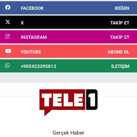
FACEBOOK
BEĞEN
X
TAKIP ET
INSTAGRAM
TAKIP ET
YOUTUBE
ABONE OL
+905423395813
İLETIŞIM
Gerçek Haber