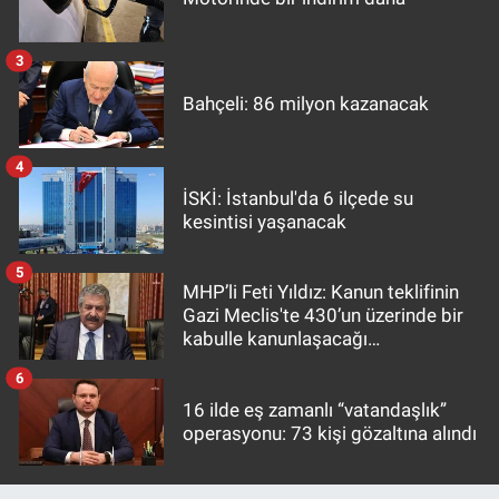
3
Bahçeli: 86 milyon kazanacak
4
İSKİ: İstanbul'da 6 ilçede su
kesintisi yaşanacak
5
MHP’li Feti Yıldız: Kanun teklifinin
Gazi Meclis'te 430’un üzerinde bir
kabulle kanunlaşacağı
görülmektedir
6
16 ilde eş zamanlı “vatandaşlık”
operasyonu: 73 kişi gözaltına alındı