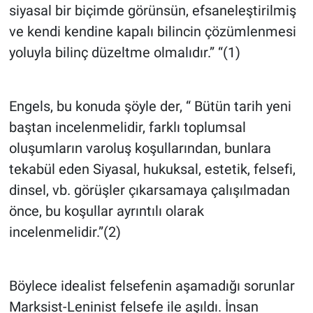
Nedir
siyasal bir biçimde görünsün, efsaneleştirilmiş
ve kendi kendine kapalı bilincin çözümlenmesi
Popüler
yoluyla bilinç düzeltme olmalıdır.” “(1)
Programlar
Engels, bu konuda şöyle der, “ Bütün tarih yeni
Sağlık
baştan incelenmelidir, farklı toplumsal
oluşumların varoluş koşullarından, bunlara
Spor
tekabül eden Siyasal, hukuksal, estetik, felsefi,
Teknoloji
dinsel, vb. görüşler çıkarsamaya çalışılmadan
önce, bu koşullar ayrıntılı olarak
Türkiye'nin Geleceği
incelenmelidir.”(2)
Türkiye'nin Gündemi
Böylece idealist felsefenin aşamadığı sorunlar
Yerel Gündem
Marksist-Leninist felsefe ile aşıldı. İnsan