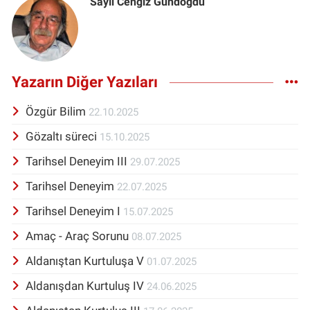
Sayıl Cengiz Gündoğdu
Yazarın Diğer Yazıları
Özgür Bilim
22.10.2025
Gözaltı süreci
15.10.2025
Tarihsel Deneyim III
29.07.2025
Tarihsel Deneyim
22.07.2025
Tarihsel Deneyim I
15.07.2025
Amaç - Araç Sorunu
08.07.2025
Aldanıştan Kurtuluşa V
01.07.2025
Aldanışdan Kurtuluş IV
24.06.2025