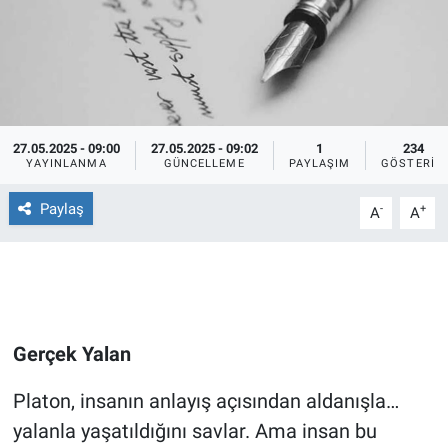
Ege'den Esintiler
İletişim
Eğitim
Eğlence
27.05.2025 - 09:00
27.05.2025 - 09:02
1
234
YAYINLANMA
GÜNCELLEME
PAYLAŞIM
GÖSTERIM
Ekonomi
Paylaş
-
+
A
A
Forum
Gerçeğin İzinde
Gün Başlıyor
Gerçek Yalan
Gün Bitiyor
Platon, insanın anlayış açısından aldanışla…
yalanla yaşatıldığını savlar. Ama insan bu
Gün Ortası