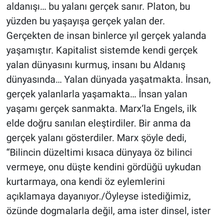
aldanışı… bu yalanı gerçek sanır. Platon, bu
yüzden bu yaşayışa gerçek yalan der.
Gündem Özel
Gerçekten de insan binlerce yıl gerçek yalanda
Günün görüntüsü
yaşamıştır. Kapitalist sistemde kendi gerçek
yalan dünyasını kurmuş, insanı bu Aldanış
Haber
dünyasında… Yalan dünyada yaşatmakta. İnsan,
gerçek yalanlarla yaşamakta… İnsan yalan
İlan
yaşamı gerçek sanmakta. Marx‘la Engels, ilk
elde doğru sanılan eleştirdiler. Bir anma da
Kimdir
gerçek yalanı gösterdiler. Marx şöyle dedi,
Koronavirüs
“Bilincin düzeltimi kısaca dünyaya öz bilinci
vermeye, onu düşte kendini gördüğü uykudan
Kültür Sanat
kurtarmaya, ona kendi öz eylemlerini
açıklamaya dayanıyor./Öyleyse istediğimiz,
Ne demişti
özünde dogmalarla değil, ama ister dinsel, ister