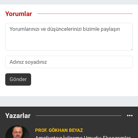
Yorumlar
Gönder
Yazarlar
PROF. GÖKHAN BEYAZ
Ameliyatsız İyileşme Umudu: Eksozomlar