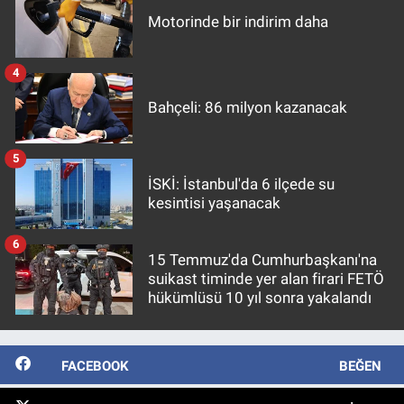
Motorinde bir indirim daha
4
Bahçeli: 86 milyon kazanacak
5
İSKİ: İstanbul'da 6 ilçede su
kesintisi yaşanacak
6
15 Temmuz'da Cumhurbaşkanı'na
suikast timinde yer alan firari FETÖ
hükümlüsü 10 yıl sonra yakalandı
FACEBOOK
BEĞEN