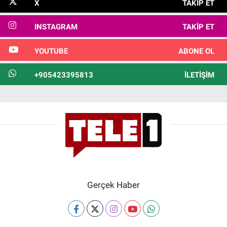
X
TAKIP ET
INSTAGRAM
TAKIP ET
YOUTUBE
ABONE OL
+905423395813
İLETIŞIM
Gerçek Haber