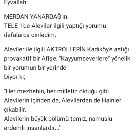
Eyvallah...
Nedir
MERDAN YANARDAĞ'ın
Popüler
TELE 1'de Aleviler ilgili yaptığı yorumu
Programlar
defalarca dinledim:
Aleviler ile ilgili AKTROLLERİN Kadıköy'e astığı
Sağlık
provakatif bir Afiş'e, "Kayyumseverlere" yönelik
Spor
bir yorumun bir yerinde
Diyor ki;
Teknoloji
"Her mezhebin, her milletin olduğu gibi
Türkiye'nin Geleceği
Alevilerin içinden de, Alevilerden de Hainler
çıkabilir.
Türkiye'nin Gündemi
Alevilerin büyük bölümü temiz, namuslu
Yerel Gündem
erdemli insanlardır..."