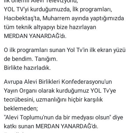
ilk önemli Alevi Televizyonu,
YOL TV'yi kurduğumuzda, İlk programları,
Gündem Özel
Hacıbektaş'ta, Muharrem ayında yaptığımızda
tüm teknik altyapıyı bize hazırlayan
Günün görüntüsü
MERDAN YANARDAĞ'dı.
Haber
O ilk programları sunan Yol Tv'in ilk ekran yüzü
de bendim. Tanığım.
İlan
Birlikte hazırladık.
Kimdir
Avrupa Alevi Birlikleri Konfederasyonu'un
Koronavirüs
Yayın Organı olarak kurduğumuz YOL Tv'ye
tecrübesini, uzmanlığını hiçbir karşılık
Kültür Sanat
beklemeden;
"Alevi Toplumu'nun da bir medyası olsun" diye
Ne demişti
katkı sunan MERDAN YANARDAĞ'dı.