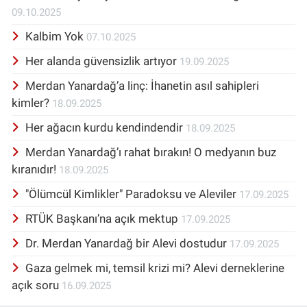
09.10.2025
Kalbim Yok
07.10.2025
Her alanda güvensizlik artıyor
19.09.2025
Merdan Yanardağ’a linç: İhanetin asıl sahipleri
kimler?
18.09.2025
Her ağacın kurdu kendindendir
18.09.2025
Merdan Yanardağ’ı rahat bırakın! O medyanın buz
kıranıdır!
18.09.2025
"Ölümcül Kimlikler" Paradoksu ve Aleviler
17.09.2025
RTÜK Başkanı’na açık mektup
17.09.2025
Dr. Merdan Yanardağ bir Alevi dostudur
17.09.2025
Gaza gelmek mi, temsil krizi mi? Alevi derneklerine
açık soru
16.09.2025