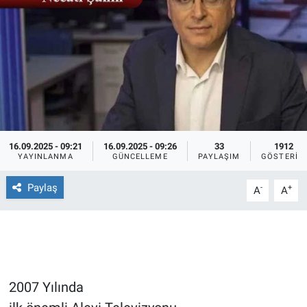
Ege'den Esintiler
İletişim
Eğitim
Eğlence
Ekonomi
16.09.2025 - 09:21
16.09.2025 - 09:26
33
1912
YAYINLANMA
GÜNCELLEME
PAYLAŞIM
GÖSTERIM
Forum
Paylaş
-
+
A
A
Gerçeğin İzinde
Gün Başlıyor
Gün Bitiyor
2007 Yılında
Gün Ortası