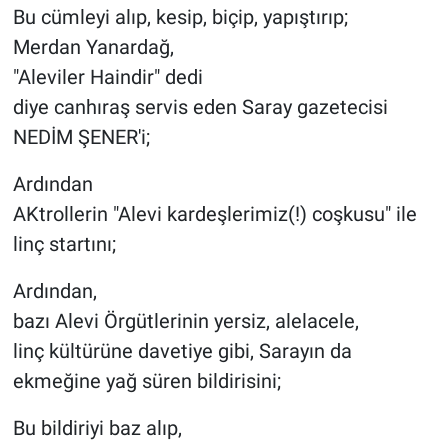
Bu cümleyi alıp, kesip, biçip, yapıştırıp;
Yerel Yaşam
Merdan Yanardağ,
Canlı Yayın
"Aleviler Haindir" dedi
diye canhıraş servis eden Saray gazetecisi
NEDİM ŞENER'i;
Ardından
AKtrollerin "Alevi kardeşlerimiz(!) coşkusu" ile
linç startını;
Ardından,
bazı Alevi Örgütlerinin yersiz, alelacele,
linç kültürüne davetiye gibi, Sarayın da
ekmeğine yağ süren bildirisini;
Bu bildiriyi baz alıp,