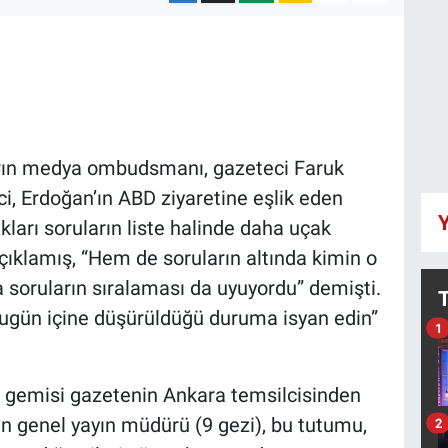
lların medya ombudsmanı, gazeteci Faruk
rici, Erdoğan’ın ABD ziyaretine eşlik eden
Y
ları soruların liste halinde daha uçak
ıklamış, “Hem de soruların altında kimin o
 soruların sıralaması da uyuyordu” demişti.
ugün içine düşürüldüğü duruma isyan edin”
1
l gemisi gazetenin Ankara temsilcisinden
lan genel yayın müdürü (9 gezi), bu tutumu,
2