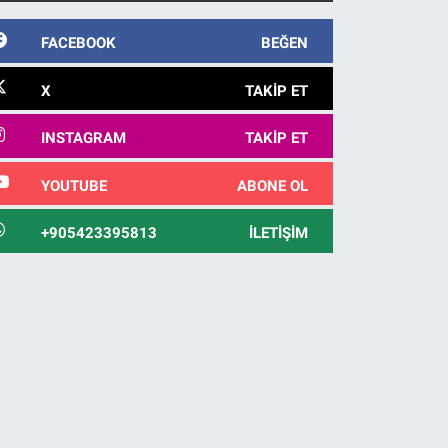
FACEBOOK
BEĞEN
X
TAKIP ET
INSTAGRAM
TAKIP ET
YOUTUBE
ABONE OL
+905423395813
İLETIŞIM