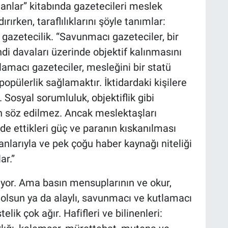
lanlar” kitabında gazetecileri meslek
ırırken, taraflılıklarını şöyle tanımlar:
gazetecilik. “Savunmacı gazeteciler, bir
di davaları üzerinde objektif kalınmasını
amacı gazeteciler, mesleğini bir statü
ülerlik sağlamaktır. İktidardaki kişilere
. Sosyal sorumluluk, objektiflik gibi
n söz edilmez. Ancak meslektaşları
lde ettikleri güç ve paranın kıskanılması
sanlarıyla ve pek çoğu haber kaynağı niteliği
ar.”
şıyor. Ama basın mensuplarının ve okur,
li olsun ya da alaylı, savunmacı ve kutlamacı
lik çok ağır. Hafifleri ve bilinenleri: