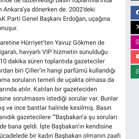
an Ankara’ya dönerken de. 2002’deki
K Parti Genel Başkanı Erdoğan, uçağına
onuşur.
yaretine Hürriyet’ten Yavuz Gökmen de
, sigaralı, havyarlı VIP hizmetin sunulduğu
. 10 dakika süren toplantıda gazeteciler
rdan biri Çiller’in hangi parfümü kullandığı
ama soruların temeli de uçakta olmasa da
larında atılır. Katılan bir gazeteciden
sine sorulmasını istediği sorular var. Bunlar
ş ve ince bantlar halinde kesilmiş. Basın
anıdık gazetecilere “’Başbakan’a şu soruları
e de bana geldi. İşte Başbakan’ın kendisine
 mücadelede bir kadın Başbakan olmanın zaafı