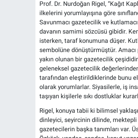
Prof. Dr. Nurdoğan Rigel, “Kağıt Kap
ilkelerini yorumlayışına göre sınıfland
Savunmacı gazetecilik ve kutlamacı 
davanın samimi sözcüsü gibidir. Ken
isterken, taraf konumuna düşer. Kutl
sembolüne dönüştürmüştür. Amacı pop
yakın olunan bir gazetecilik çeşididir
geleneksel gazetecilik değerlerinde
tarafından eleştirildiklerinde bunu e
olarak yorumlarlar. Siyasilerle, iş in
taşıyan kişilerle sıkı dostluklar kurarl
Rigel, konuya tabii ki bilimsel yakla
dinleyici, seyircinin dilinde, mektep
gazetecilerin başka tanımları var. Üste