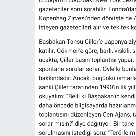
Yerel Yaşam
gazeteciler soru sorabilir. Londra’d
Kopenhag Zirvesi’nden dönüşte de A
Canlı Yayın
isteyen gazetecileri alır ve tek tek k
Başbakan Tansu Çiller’e Japonya zi
katılır. Gökmen’e göre, barlı, viskili
uçakta, Çiller basın toplantısı yapar
spontane sorular sorar. Öyle ki bunla
hakkındadır. Ancak, bugünkü ısmarl
sanki Çiller tarafından 1990’ın ilk yıl
okuyalım: “Belli ki Başbakan’ın kendi
daha öncede bilgisayarda hazırlanmı
toplantısını düzenleyen Cen Ajans, t
sorar mısın?’ diye dağıtıyor. Bir tan
sorulmasını istediği soru: ‘Terörle