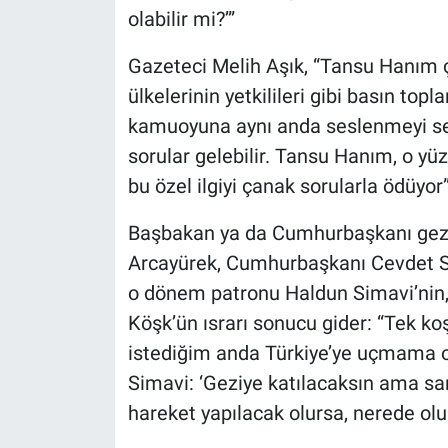
olabilir mi?’”
Gazeteci Melih Aşık, “Tansu Hanım ç
ülkelerinin yetkilileri gibi basın top
kamuoyuna aynı anda seslenmeyi sev
sorular gelebilir. Tansu Hanım, o yü
bu özel ilgiyi çanak sorularla ödüyor”
Başbakan ya da Cumhurbaşkanı gezile
Arcayürek, Cumhurbaşkanı Cevdet Sun
o dönem patronu Haldun Simavi’nin,
Köşk’ün ısrarı sonucu gider: “Tek k
istediğim anda Türkiye’ye uçmama ol
Simavi: ‘Geziye katılacaksın ama san
hareket yapılacak olursa, nerede olur