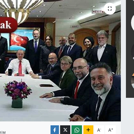
-
+
A
A
RIM