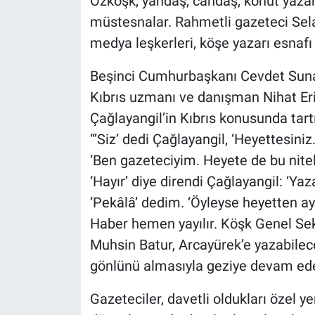
Özköşk, yandaş, candaş, konut yazar
müstesnalar. Rahmetli gazeteci Sel
medya leşkerleri, köşe yazarı esnafı t
Beşinci Cumhurbaşkanı Cevdet Sunay
Kıbrıs uzmanı ve danışman Nihat Erim
Çağlayangil’in Kıbrıs konusunda tartı
“’Siz’ dedi Çağlayangil, ‘Heyettesini
‘Ben gazeteciyim. Heyete de bu nitel
‘Hayır’ diye direndi Çağlayangil: ‘Ya
‘Pekâlâ’ dedim. ‘Öyleyse heyetten a
Haber hemen yayılır. Köşk Genel Se
Muhsin Batur, Arcayürek’e yazabilece
gönlünü almasıyla geziye devam ede
Gazeteciler, davetli oldukları özel ye