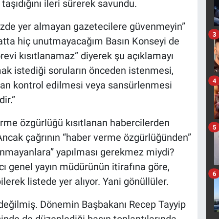
aşıdığını ileri sürerek savundu.
mizde yer almayan gazetecilere güvenmeyin”
3
 hatta hiç unutmayacağım Basın Konseyi de
evi kısıtlanamaz” diyerek şu açıklamayı
k istediği soruların önceden istenmesi,
4
ndan kontrol edilmesi veya sansürlenmesi
ir.”
rme özgürlüğü kısıtlanan habercilerden
5
. Ancak çağrının “haber verme özgürlüğünden”
anmayanlara” yapılması gerekmez miydi?
acı genel yayın müdürünün itirafına göre,
6
erek listede yer alıyor. Yani gönüllüler.
e değilmiş. Dönemin Başbakanı Recep Tayyip
inde de düzenlediği basın toplantılarında