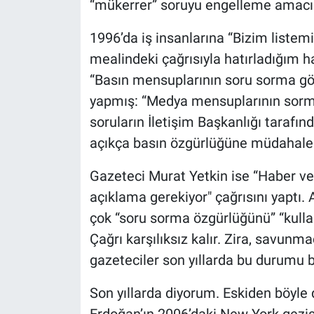
“mükerrer” soruyu engelleme amacı t
Nedir
1996’da iş insanlarına “Bizim liste
Popüler
mealindeki çağrısıyla hatırladığım
Programlar
“Basın mensuplarının soru sorma gör
yapmış: “Medya mensuplarının sorma
Sağlık
soruların İletişim Başkanlığı tarafı
açıkça basın özgürlüğüne müdahaled
Spor
Gazeteci Murat Yetkin ise “Haber ve
Teknoloji
açıklama gerekiyor" çağrısını yaptı
çok “soru sorma özgürlüğünü” “kull
Türkiye'nin Geleceği
Çağrı karşılıksız kalır. Zira, savunm
Türkiye'nin Gündemi
gazeteciler son yıllarda bu durumu bil
Yerel Gündem
Son yıllarda diyorum. Eskiden böyl
Erdoğan’ın 2006’daki New York gezis