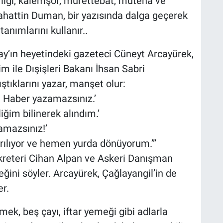
lığı, kalemşor, mürettebat, mutena ve
ahattin Duman, bir yazısında dalga geçerek
anımlarını kullanır..
’ın heyetindeki gazeteci Cüneyt Arcayürek,
 ile Dışişleri Bakanı İhsan Sabri
ştıklarını yazar, manşet olur:
z. Haber yazamazsınız.’
iğim bilinerek alındım.’
zamazsınız!’
yrılıyor ve hemen yurda dönüyorum.’”
kreteri Cihan Alpan ve Askeri Danışman
ğini söyler. Arcayürek, Çağlayangil’in de
r.
mek, beş çayı, iftar yemeği gibi adlarla