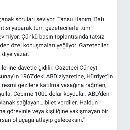
anak soruları seviyor. Tansu Hanım, Batı
lantısı yaparak tüm gazetecilerle tüm
miyor. Çünkü basın toplantısında tatsız
zden özel konuşmaları yeğliyor. Gazeteciler
 diye yazar.
rine davetle gidilir. Gazeteci Cüneyt
ay’ın 1967’deki ABD ziyaretine, Hürriyet’in
 resmi gezilere katılma yasağına rağmen,
oşulla: Cebime 1000 dolar koydular. ABD’den
anak sağlayan… bilet verdiler. Haldun
a görevinle veya kişiliğine yakışmayan bir
san ol uçağa atlayıp geleceksin.’”