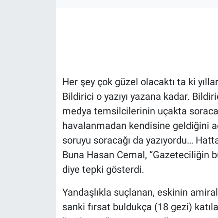
Gündem Özel
Günün görüntüsü
Haber
Her şey çok güzel olacaktı ta ki yı
Bildirici o yazıyı yazana kadar. Bildi
İlan
medya temsilcilerinin uçakta soracak
Kimdir
havalanmadan kendisine geldiğini aç
soruyu soracağı da yazıyordu… Hatta
Koronavirüs
Buna Hasan Cemal, “Gazeteciliğin b
diye tepki gösterdi.
Kültür Sanat
Yandaşlıkla suçlanan, eskinin amira
Ne demişti
sanki fırsat buldukça (18 gezi) katı