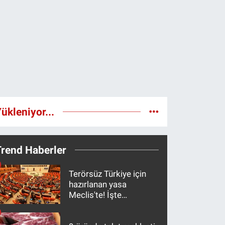
ükleniyor...
Trend Haberler
Terörsüz Türkiye için
hazırlanan yasa
Meclis'te! İşte
maddeler