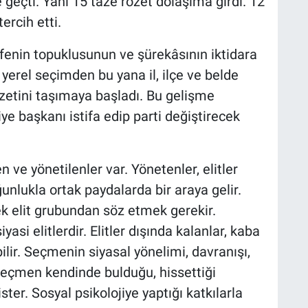
e geçti. Yani 15 taze rozet dolaşıma girdi. 12
ercih etti.
fenin topuklusunun ve şürekâsının iktidara
 yerel seçimden bu yana il, ilçe ve belde
rozetini taşımaya başladı. Bu gelişme
ye başkanı istifa edip parti değiştirecek
e yönetilenler var. Yönetenler, elitler
unlukla ortak paydalarda bir araya gelir.
tek elit grubundan söz etmek gerekir.
asi elitlerdir. Elitler dışında kalanlar, kaba
bilir. Seçmenin siyasal yönelimi, davranışı,
 Seçmen kendinde bulduğu, hissettiği
ister. Sosyal psikolojiye yaptığı katkılarla