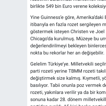
Yerel Yaşam
birlikte 549 bin Euro verene koleksi
Canlı Yayın
Yine Guinness’e göre, Amerika’daki 
itibarıyla en fazla rozet sergileyen
göstermek isteyen Christen ve Joel 
Chicago’da kurulmuş. Müzeye bu unv
değerlendirilmeyi bekleyen binlerces
nokta bu rekorlar her an değişebilir.
Gelelim Türkiye’ye. Milletvekili seçil
parti rozeti yerine TBMM rozeti takıl
değiştirmek size kalmış. Kıymetli, 
basılıyor. Tabii onunla poz vermek de
rozeti, yakınlara verilir ya da bir k
sonuna kadar 28. dönem milletvekiller