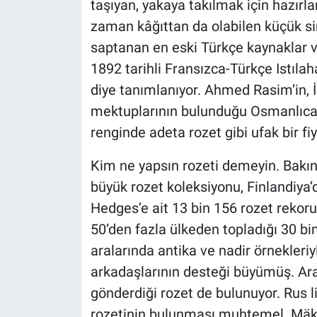
taşıyan, yakaya takılmak için hazır
Nedir
zaman kâğıttan da olabilen küçük sim
Popüler
saptanan en eski Türkçe kaynaklar ve
1892 tarihli Fransızca-Türkçe Istılah
Programlar
diye tanımlanıyor. Ahmed Rasim’in, İ
mektuplarının bulunduğu Osmanlıca 
Sağlık
renginde adeta rozet gibi ufak bir fi
Spor
Kim ne yapsın rozeti demeyin. Bakın,
büyük rozet koleksiyonu, Finlandiya’
Teknoloji
Hedges’e ait 13 bin 156 rozet rekoru
Türkiye'nin Geleceği
50’den fazla ülkeden topladığı 30 b
aralarında antika ve nadir örnekleri
Türkiye'nin Gündemi
arkadaşlarının desteği büyümüş. Ar
gönderdiği rozet de bulunuyor. Rus lid
Yerel Gündem
rozetinin bulunması muhtemel. Mäki