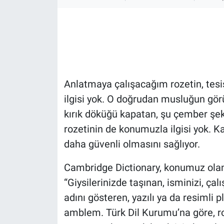
Gündem Özel
Günün görüntüsü
Haber
Anlatmaya çalışacağım rozetin, tesisa
ilgisi yok. O doğrudan musluğun gör
İlan
kırık döküğü kapatan, şu çember şekl
Kimdir
rozetinin de konumuzla ilgisi yok. K
daha güvenli olmasını sağlıyor.
Koronavirüs
Cambridge Dictionary, konumuz olan 
Kültür Sanat
“Giysilerinizde taşınan, isminizi, ça
adını gösteren, yazılı ya da resimli p
Ne demişti
amblem. Türk Dil Kurumu’na göre, roz