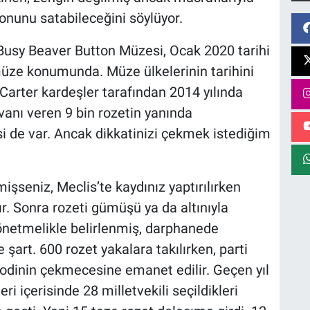
yonunu satabileceğini söylüyor.
Busy Beaver Button Müzesi, Ocak 2020 tarihi
 müze konumunda. Müze ülkelerinin tarihini
Carter kardeşler tarafından 2014 yılında
anı veren 9 bin rozetin yanında
i de var. Ancak dikkatinizi çekmek istediğim
mişseniz, Meclis’te kaydınız yaptırılırken
ır. Sonra rozeti gümüşü ya da altınıyla
yönetmelikle belirlenmiş, darphanede
 şart. 600 rozet yakalara takılırken, parti
omodinin çekmecesine emanet edilir. Geçen yıl
i içerisinde 28 milletvekili seçildikleri