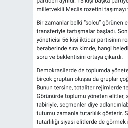
partiden ayrıldı. 15 kişi başka partiy
milletvekili Meclis rozetini taşımayı t
Bir zamanlar belki “solcu” görünen e
transferiyle tartışmalar başladı. Son
yöneticisi 56 kişi iktidar partisinin 
beraberinde sıra kimde, hangi beledi
soru ve beklentisini ortaya çıkardı.
Demokrasilerde de toplumda yöneten v
birçok gruptan oluşsa da gruplar çoğ
Bunun tersine, totaliter rejimlerde 
Görünürde toplumu yöneten elitler, siy
tabiriyle, seçmenler diye adlandırıla
tutumu zamanla tutarlılık gösterir.
tutarlılığı siyasi elitlerde de görmek 