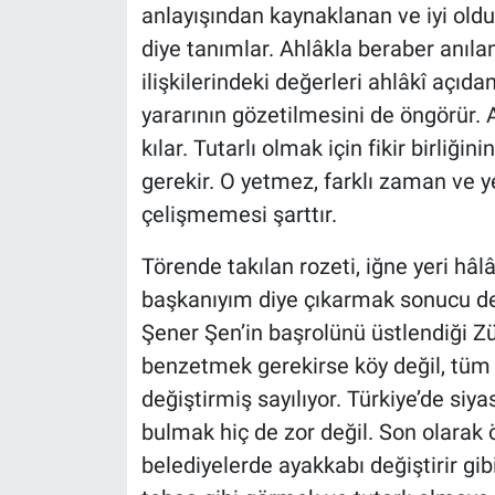
anlayışından kaynaklanan ve iyi old
diye tanımlar. Ahlâkla beraber anılan 
ilişkilerindeki değerleri ahlâkî açı
yararının gözetilmesini de öngörür. 
kılar. Tutarlı olmak için fikir birliği
gerekir. O yetmez, farklı zaman ve ye
çelişmemesi şarttır.
Törende takılan rozeti, iğne yeri hâ
başkanıyım diye çıkarmak sonucu değ
Şener Şen’in başrolünü üstlendiği Z
benzetmek gerekirse köy değil, tüm be
değiştirmiş sayılıyor. Türkiye’de siyasi
bulmak hiç de zor değil. Son olarak 
belediyelerde ayakkabı değiştirir gib