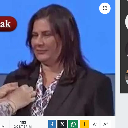
183
-
+
A
A
ŞIM
GÖSTERIM