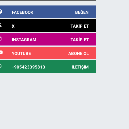
10 yıl sonra yakalandı
FACEBOOK
BEĞEN
X
TAKIP ET
INSTAGRAM
TAKIP ET
YOUTUBE
ABONE OL
+905423395813
İLETIŞIM