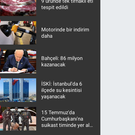
9 üründe tek tırnaklı eti
tespit edildi
Motorinde bir indirim
daha
Bahçeli: 86 milyon
kazanacak
İSKİ: İstanbul'da 6
ilçede su kesintisi
yaşanacak
15 Temmuz'da
Cumhurbaşkanı'na
suikast timinde yer alan
firari FETÖ hükümlüsü