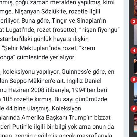
lanmış, çoğu zaman metalden yapılmış, kimi
ge. Nişanyan Sözlük’te, rozetle ilgili
riliyor. Buna göre, Tıngır ve Sinapian’ın
3
at Lugati’nde, rozet (rosette), “nişan fiyongu”
stanbul’daki günlük hayata ilişkin
“Şehir Mektupları”nda rozet, “krem
4
yonga” cümlesinde yer alıyor.
 koleksiyonu yapılıyor. Guinness’e göre, en
dan Seppo Mäkinen’e ait. İngiliz Daniel
5
nu Haziran 2008 itibarıyla, 1994’ten beri
in 105 rozetle kırmış. Bu sayı günümüzde
yle 44 bine ulaşmış. Koleksiyon
6
alarında Amerika Başkanı Trump’ın bizzat
eri Putin’le ilgili bir bilgi yok ama onun da
nen, zengin değilmiş ancak masraflarıyla