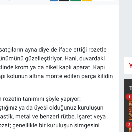
tçıların ayna diye de ifade ettiği rozetle
ünümünü güzelleştiriyor. Hani, duvardaki
Y
inde krom ya da nikel kaplı aparat. Kapı
apı kolunun altına monte edilen parça kilidin
1
rozetin tanımını şöyle yapıyor:
lıştığınız ya da üyesi olduğunuz kuruluşun
lastik, metal ve benzeri rütbe, işaret veya
et; genellikle bir kuruluşun simgesini
2