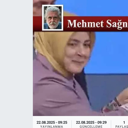
Ege'den Esintiler
İletişim
Eğitim
Eğlence
Ekonomi
Forum
Gerçeğin İzinde
Gün Başlıyor
Gün Bitiyor
22.08.2025 - 09:25
22.08.2025 - 09:29
1
Gün Ortası
YAYINLANMA
GÜNCELLEME
PAYLA