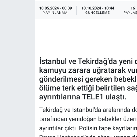
18.05.2024 - 00:39
18.10.2024 - 10:44
16
Ege'den Esintiler
İletişim
YAYINLANMA
GÜNCELLEME
PAYLA
Eğitim
Eğlence
Ekonomi
İstanbul ve Tekirdağ’da yen
kamuyu zarara uğratarak vur
Forum
gönderilmesi gereken bebekle
ölüme terk ettiği belirtilen sa
Gerçeğin İzinde
ayrıntılarına TELE1 ulaştı.
Gün Başlıyor
Tekirdağ ve İstanbul'da aralarında d
tarafından yenidoğan bebekler üzer
Gün Bitiyor
ayrıntılar çıktı. Polisin tape kayıtl
Gün Ortası