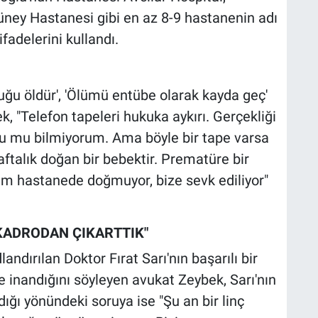
ney Hastanesi gibi en az 8-9 hastanenin adı
ifadelerini kullandı.
ğu öldür', 'Ölümü entübe olarak kayda geç'
, "Telefon tapeleri hukuka aykırı. Gerçekliği
du mu bilmiyorum. Ama böyle bir tape varsa
haftalık doğan bir bebektir. Prematüre bir
im hastanede doğmuyor, bize sevk ediliyor"
KADRODAN ÇIKARTTIK"
dırılan Doktor Fırat Sarı'nın başarılı bir
inandığını söyleyen avukat Zeybek, Sarı'nın
ğı yönündeki soruya ise "Şu an bir linç