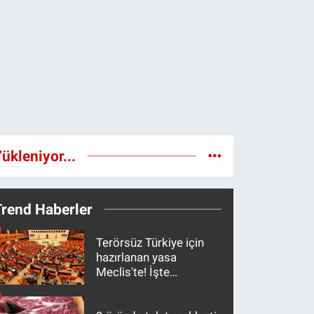
ükleniyor...
Trend Haberler
Terörsüz Türkiye için
hazırlanan yasa
Meclis'te! İşte
maddeler