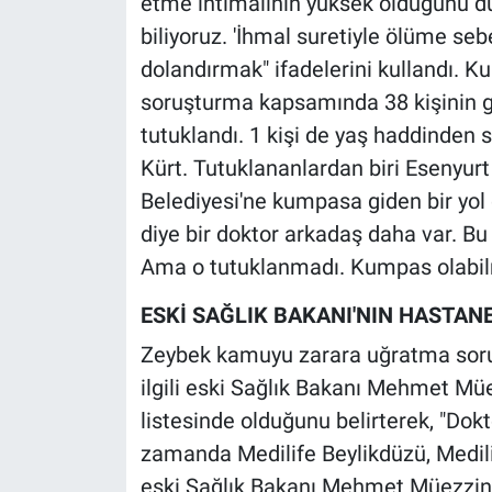
etme ihtimalinin yüksek olduğunu d
Yerel Yaşam
biliyoruz. 'İhmal suretiyle ölüme s
dolandırmak" ifadelerini kullandı. 
Canlı Yayın
soruşturma kapsamında 38 kişinin göz
tutuklandı. 1 kişi de yaş haddinden 
Kürt. Tutuklananlardan biri Esenyurt
Belediyesi'ne kumpasa giden bir yol 
diye bir doktor arkadaş daha var. Bu 
Ama o tutuklanmadı. Kumpas olabilm
ESKİ SAĞLIK BAKANI'NIN HASTA
Zeybek kamuyu zarara uğratma soru
ilgili eski Sağlık Bakanı Mehmet M
listesinde olduğunu belirterek, "Dok
zamanda Medilife Beylikdüzü, Medilif
eski Sağlık Bakanı Mehmet Müezzino