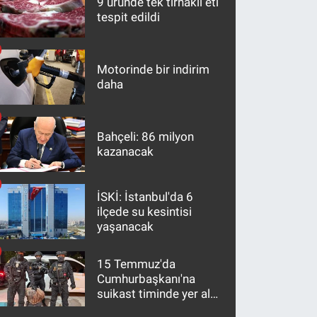
9 üründe tek tırnaklı eti
tespit edildi
Motorinde bir indirim
daha
Bahçeli: 86 milyon
kazanacak
İSKİ: İstanbul'da 6
ilçede su kesintisi
yaşanacak
15 Temmuz'da
Cumhurbaşkanı'na
suikast timinde yer alan
firari FETÖ hükümlüsü