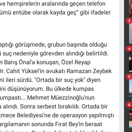
ve hemşirelerin aralarında geçen telefon
ümü entübe olarak kayda geç” gibi ifadeler
3
yaptığı görüşmede, grubun başında olduğu
4
ği suç nedeniyle görevden alındığı belirtildi.
en Barış Önal'a konuşan, Özel Reyap
r. Cahit Yüksel'in avukatı Ramazan Zeybek
5
 ileri sürdü. "Ortada bir suç yok" diyen
eğini düşünüyorum. Bu ülkede kumpas
 kumpastı... Mehmet Müezzinoğlu'nun
6
alındı. Sonra serbest bırakıldı. Ortada bir
kmece Belediyesi'ne de operasyon yapılmıştı
 Yargılamanın sonunda Fırat Bey'in beraat