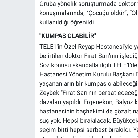
Nedir
Gruba yönelik soruşturmada doktor 
konuşmalarında, “Çocuğu öldür”, “Öl
Popüler
kullanıldığı öğrenildi.
Programlar
"KUMPAS OLABİLİR"
TELE1'in Özel Reyap Hastanesi'yle 
Sağlık
belirtilen doktor Fırat Sarı'nın işledi
Söz konusu skandalla ilgili TELE1'd
Spor
Hastanesi Yönetim Kurulu Başkanı D
Teknoloji
yaşananların bir kumpas olabileceğini
Zeybek "Fırat Sarı'nın beraat edec
Türkiye'nin Geleceği
davaları yapıldı. Ergenekon, Balyoz
hastanesinin başhekimi de gözaltına 
Türkiye'nin Gündemi
suç yok. Hepsi bırakılacak. Büyükçe
Yerel Gündem
seçim bitti hepsi serbest bırakıldı.