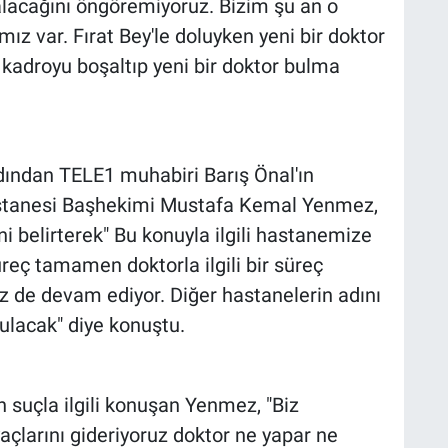
lacağını öngöremiyoruz. Bizim şu an o
ız var. Fırat Bey'le doluyken yeni bir doktor
kadroyu boşaltıp yeni bir doktor bulma
dından TELE1 muhabiri Barış Önal'ın
Hastanesi Başhekimi Mustafa Kemal Yenmez,
 belirterek" Bu konuyla ilgili hastanemize
reç tamamen doktorla ilgili bir süreç
miz de devam ediyor. Diğer hastanelerin adını
ulacak" diye konuştu.
an suçla ilgili konuşan Yenmez, "Biz
iyaçlarını gideriyoruz doktor ne yapar ne