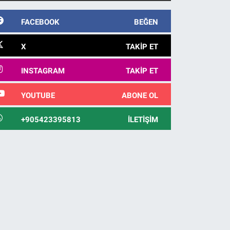
10 yıl sonra yakalandı
FACEBOOK
BEĞEN
X
TAKIP ET
INSTAGRAM
TAKIP ET
YOUTUBE
ABONE OL
+905423395813
İLETIŞIM