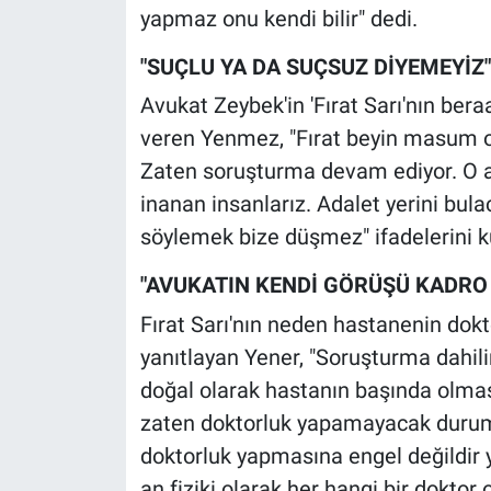
yapmaz onu kendi bilir" dedi.
"SUÇLU YA DA SUÇSUZ DİYEMEYİZ"
Avukat Zeybek'in 'Fırat Sarı'nın ber
veren Yenmez, "Fırat beyin masum ol
Zaten soruşturma devam ediyor. O a
inanan insanlarız. Adalet yerini bul
söylemek bize düşmez" ifadelerini ku
"AVUKATIN KENDİ GÖRÜŞÜ KADRO 
Fırat Sarı'nın neden hastanenin dokt
yanıtlayan Yener, "Soruşturma dahi
doğal olarak hastanın başında olmas
zaten doktorluk yapamayacak durumda
doktorluk yapmasına engel değildir 
an fiziki olarak her hangi bir doktor