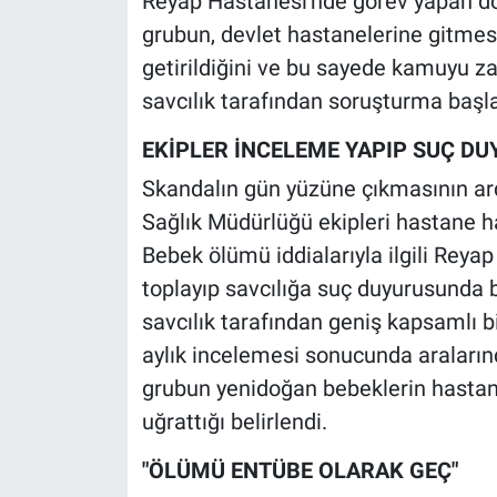
Reyap Hastanesi'nde görev yapan dok
grubun, devlet hastanelerine gitmes
Gündem Özel
getirildiğini ve bu sayede kamuyu zara
savcılık tarafından soruşturma başla
Günün görüntüsü
EKİPLER İNCELEME YAPIP SUÇ D
Haber
Skandalın gün yüzüne çıkmasının a
Sağlık Müdürlüğü ekipleri hastane ha
İlan
Bebek ölümü iddialarıyla ilgili Reya
Kimdir
toplayıp savcılığa suç duyurusunda 
savcılık tarafından geniş kapsamlı bi
Koronavirüs
aylık incelemesi sonucunda aralarınd
grubun yenidoğan bebeklerin hastan
Kültür Sanat
uğrattığı belirlendi.
Ne demişti
"ÖLÜMÜ ENTÜBE OLARAK GEÇ"