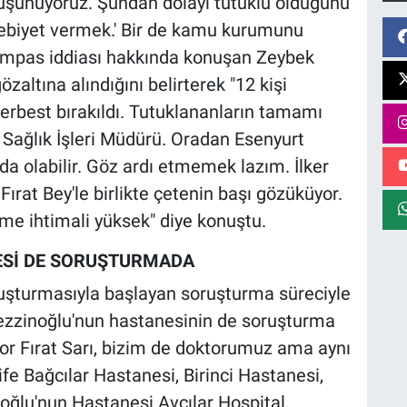
üşünüyoruz. Şundan dolayı tutuklu olduğunu
ebebiyet vermek.' Bir de kamu kurumunu
Kumpas iddiası hakkında konuşan Zeybek
altına alındığını belirterek "12 kişi
serbest bırakıldı. Tutuklananların tamamı
 Sağlık İşleri Müdürü. Oradan Esenyurt
da olabilir. Göz ardı etmemek lazım. İlker
Fırat Bey'le birlikte çetenin başı gözüküyor.
e ihtimali yüksek" diye konuştu.
NESİ DE SORUŞTURMADA
şturmasıyla başlayan soruşturma süreciyle
üezzinoğlu'nun hastanesinin de soruşturma
tor Fırat Sarı, bizim de doktorumuz ama aynı
e Bağcılar Hastanesi, Birinci Hastanesi,
ğlu'nun Hastanesi Avcılar Hospital,