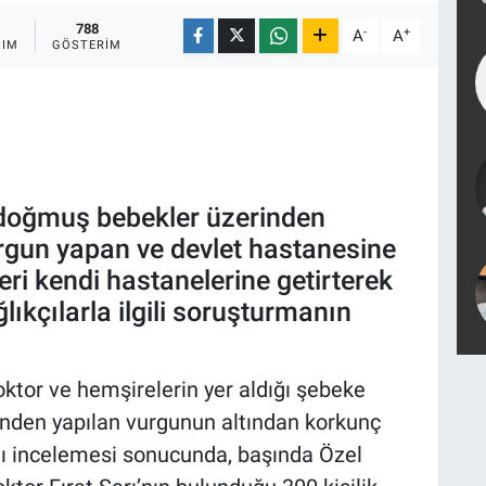
788
-
+
A
A
ŞIM
GÖSTERIM
i doğmuş bebekler üzerinden
gun yapan ve devlet hastanesine
ri kendi hastanelerine getirterek
ğlıkçılarla ilgili soruşturmanın
oktor ve hemşirelerin yer aldığı şebeke
inden yapılan vurgunun altından korkunç
arını incelemesi sonucunda, başında Özel