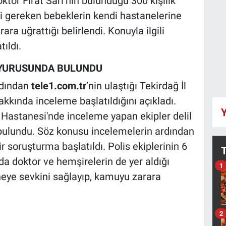
tor Fırat Sarı’nın bulunduğu 300 kişilik
i gereken bebeklerin kendi hastanelerine
ra uğrattığı belirlendi. Konuyla ilgili
tıldı.
UYURUSUNDA BULUNDU
rdından
tele1.com.tr
’nin ulaştığı Tekirdağ İl
kkında inceleme başlatıldığını açıkladı.
Y
p Hastanesi'nde inceleme yapan ekipler delil
bulundu. Söz konusu incelemelerin ardından
r soruşturma başlatıldı. Polis ekiplerinin 6
a doktor ve hemşirelerin de yer aldığı
1
eye sevkini sağlayıp, kamuyu zarara
2