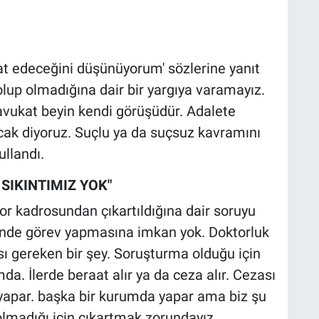
aat edeceğini düşünüyorum' sözlerine yanıt
up olmadığına dair bir yargıya varamayız.
vukat beyin kendi görüşüdür. Adalete
acak diyoruz. Suçlu ya da suçsuz kavramını
llandı.
SIKINTIMIZ YOK"
or kadrosundan çıkartıldığına dair soruyu
linde görev yapmasına imkan yok. Doktorluk
ı gereken bir şey. Soruşturma olduğu için
. İlerde beraat alır ya da ceza alır. Cezası
yapar. başka bir kurumda yapar ama biz şu
 olmadığı için çıkartmak zorundayız.