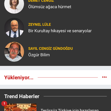
DEMET CENGIZ
Ölümsüz ağaca hürmet
ZEYNEL LÜLE
Bir Kurultay hikayesi ve senaryolar
SAYIL CENGIZ GÜNDOĞDU
Özgür Bilim
Yükleniyor...
Trend Haberler
1
Terörsüz Türkiye için hazırlanan