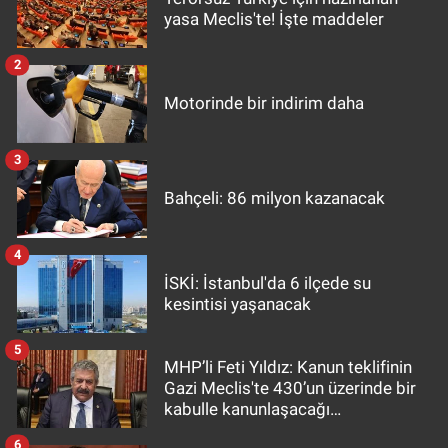
yasa Meclis'te! İşte maddeler
2
Motorinde bir indirim daha
3
Bahçeli: 86 milyon kazanacak
4
İSKİ: İstanbul'da 6 ilçede su
kesintisi yaşanacak
5
MHP’li Feti Yıldız: Kanun teklifinin
Gazi Meclis'te 430’un üzerinde bir
kabulle kanunlaşacağı
görülmektedir
6