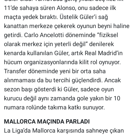
11’de sahaya süren Alonso, onu sadece ilk
Gündem Özel
maçta yedek bıraktı. Üstelik Güler’i sağ
kanattan merkeze çekerek oyunun beyni haline
Günün görüntüsü
getirdi. Carlo Ancelotti döneminde “fiziksel
olarak merkez için yeterli değil” denilerek
Haber
kenarda kullanılan Güler, artık Real Madrid’in
İlan
hücum organizasyonlarında kilit rol oynuyor.
Transfer döneminde yeni bir orta saha
Kimdir
alınmaması da bu tercihi güçlendirdi. Ancak
sezon başı gösterdi ki Güler, sadece oyun
Koronavirüs
kurucu değil aynı zamanda gole yakın bir 10
Kültür Sanat
numara rolünde takıma katkı sunuyor.
MALLORCA MAÇINDA PARLADI
Ne demişti
La Liga’da Mallorca karşısında sahneye çıkan