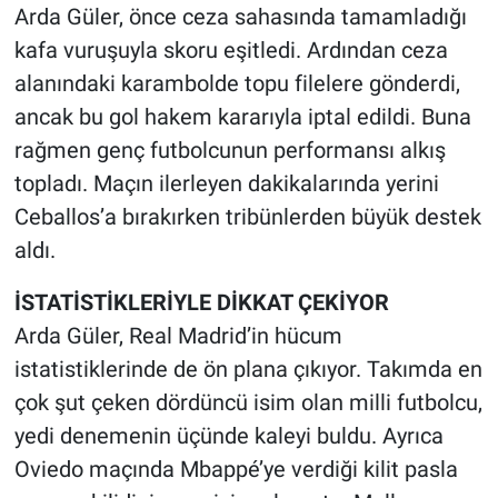
Nedir
Arda Güler, önce ceza sahasında tamamladığı
kafa vuruşuyla skoru eşitledi. Ardından ceza
Popüler
alanındaki karambolde topu filelere gönderdi,
ancak bu gol hakem kararıyla iptal edildi. Buna
Programlar
rağmen genç futbolcunun performansı alkış
Sağlık
topladı. Maçın ilerleyen dakikalarında yerini
Ceballos’a bırakırken tribünlerden büyük destek
Spor
aldı.
Teknoloji
İSTATİSTİKLERİYLE DİKKAT ÇEKİYOR
Arda Güler, Real Madrid’in hücum
Türkiye'nin Geleceği
istatistiklerinde de ön plana çıkıyor. Takımda en
çok şut çeken dördüncü isim olan milli futbolcu,
Türkiye'nin Gündemi
yedi denemenin üçünde kaleyi buldu. Ayrıca
Yerel Gündem
Oviedo maçında Mbappé’ye verdiği kilit pasla