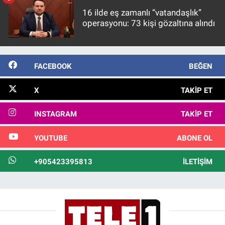
16 ilde eş zamanlı “vatandaşlık”
operasyonu: 73 kişi gözaltına alındı
FACEBOOK
BEĞEN
X
TAKIP ET
INSTAGRAM
TAKIP ET
YOUTUBE
ABONE OL
+905423395813
İLETIŞIM