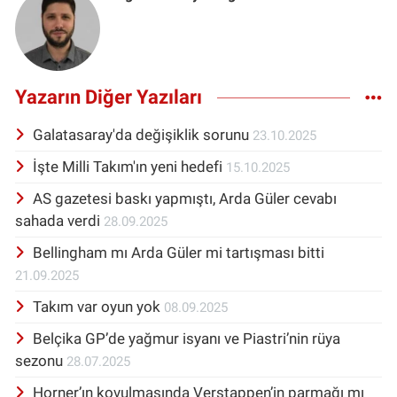
Yazarın Diğer Yazıları
Galatasaray'da değişiklik sorunu
23.10.2025
İşte Milli Takım'ın yeni hedefi
15.10.2025
AS gazetesi baskı yapmıştı, Arda Güler cevabı
sahada verdi
28.09.2025
Bellingham mı Arda Güler mi tartışması bitti
21.09.2025
Takım var oyun yok
08.09.2025
Belçika GP’de yağmur isyanı ve Piastri’nin rüya
sezonu
28.07.2025
Horner’ın kovulmasında Verstappen’in parmağı mı