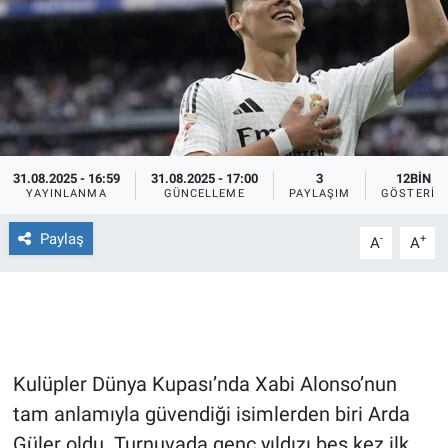
Ege'den Esintiler
İletişim
Eğitim
Eğlence
31.08.2025 - 16:59
31.08.2025 - 17:00
3
12BIN
Ekonomi
YAYINLANMA
GÜNCELLEME
PAYLAŞIM
GÖSTERIM
Paylaş
Forum
-
+
A
A
Gerçeğin İzinde
Gün Başlıyor
Kulüpler Dünya Kupası’nda Xabi Alonso’nun
Gün Bitiyor
tam anlamıyla güvendiği isimlerden biri Arda
Güler oldu. Turnuvada genç yıldızı beş kez ilk
Gün Ortası