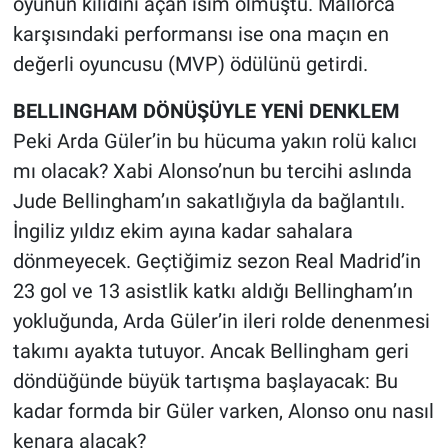
oyunun kilidini açan isim olmuştu. Mallorca
Yerel Yaşam
karşısındaki performansı ise ona maçın en
değerli oyuncusu (MVP) ödülünü getirdi.
Canlı Yayın
BELLINGHAM DÖNÜŞÜYLE YENİ DENKLEM
Peki Arda Güler’in bu hücuma yakın rolü kalıcı
mı olacak? Xabi Alonso’nun bu tercihi aslında
Jude Bellingham’ın sakatlığıyla da bağlantılı.
İngiliz yıldız ekim ayına kadar sahalara
dönmeyecek. Geçtiğimiz sezon Real Madrid’in
23 gol ve 13 asistlik katkı aldığı Bellingham’ın
yokluğunda, Arda Güler’in ileri rolde denenmesi
takımı ayakta tutuyor. Ancak Bellingham geri
döndüğünde büyük tartışma başlayacak: Bu
kadar formda bir Güler varken, Alonso onu nasıl
kenara alacak?